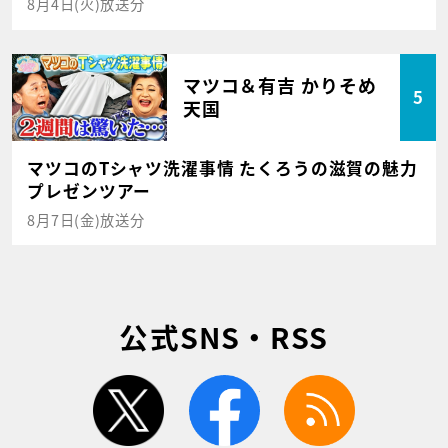
8月4日(火)放送分
マツコ＆有吉 かりそめ
5
天国
マツコのTシャツ洗濯事情 たくろうの滋賀の魅力
プレゼンツアー
8月7日(金)放送分
公式SNS・RSS
twitter
facebook
rss