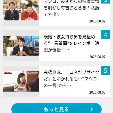
マツコ、みずからの洗濯事情
を明かし有吉おどろき！私服
で外出す…
2026.08.07
4
既婚・彼女持ち男を見極め
る“一言質問”をレインボー池
田が伝授！…
2026.08.07
5
高橋真麻、「コネだブサイク
だ」と叩かれるも…“マツコ
の一言”から…
2026.08.05
もっと見る