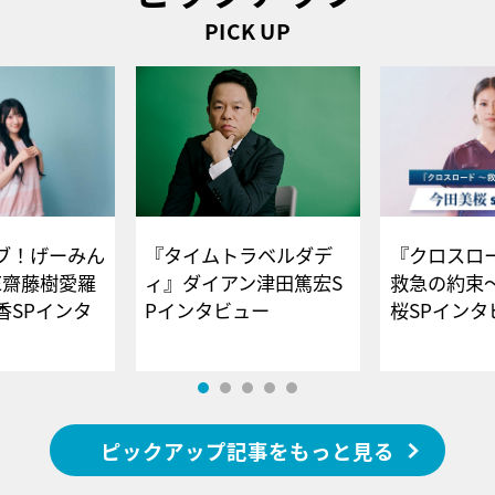
PICK UP
ブ！げーみん
『タイムトラベルダデ
『クロスロー
E齋藤樹愛羅
ィ』ダイアン津田篤宏S
救急の約束
香SPインタ
Pインタビュー
桜SPイ
ピックアップ記事をもっと見る