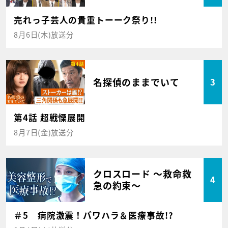
売れっ子芸人の貴重トーーク祭り!!
8月6日(木)放送分
名探偵のままでいて
3
第4話 超戦慄展開
8月7日(金)放送分
クロスロード ～救命救
4
急の約束～
＃5 病院激震！パワハラ＆医療事故!?