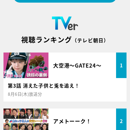
視聴ランキング
（テレビ朝日）
大空港～GATE24～
1
第3話 消えた子供と兎を追え！
8月6日(木)放送分
アメトーーク！
2