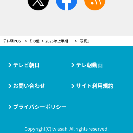
テレ朝POST
その他
2025年上半期ベストコスメに蛯原友里が仰天！レインボー池田の手が1トーン明るくなり「キレイじゃないですか！」
写真1
テレビ朝日
テレ朝動画
お問い合わせ
サイト利用規約
プライバシーポリシー
Copyright(C) tv asahi All rights reserved.