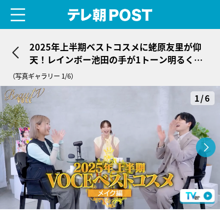
menu
テレ朝POST
2025年上半期ベストコスメに蛯原友里が仰
天！レインボー池田の手が1トーン明るくな
り「キレイじゃないですか！」
（写真ギャラリー 1/6）
1/6