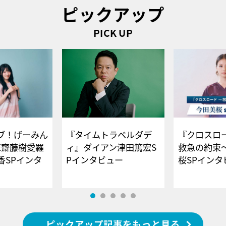
ピックアップ
PICK UP
ブ！げーみん
『タイムトラベルダデ
『クロスロー
E齋藤樹愛羅
ィ』ダイアン津田篤宏S
救急の約束
香SPインタ
Pインタビュー
桜SPイ
ピックアップ記事をもっと見る