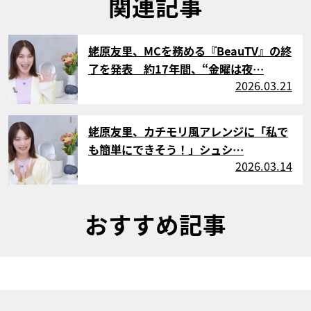
関連記事
サムネイル
蛯原友里、MCを務める『BeauTV』の終
了を発表 約17年間、“金曜は夜…
2026.03.21
サムネイル
蛯原友里、カチモリ風アレンジに「私で
も簡単にできそう！」シュシ…
2026.03.14
おすすめ記事