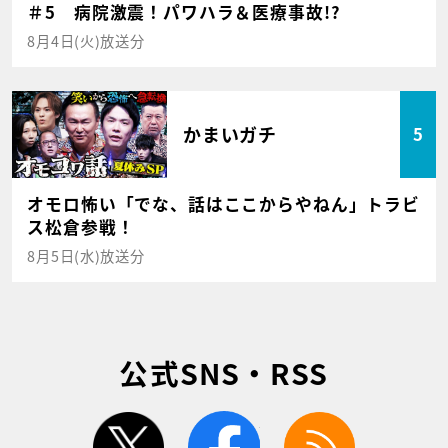
＃5 病院激震！パワハラ＆医療事故!?
8月4日(火)放送分
かまいガチ
5
オモロ怖い「でな、話はここからやねん」トラビ
ス松倉参戦！
8月5日(水)放送分
公式SNS・RSS
twitter
facebook
rss