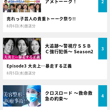
アメトーーク！
2
売れっ子芸人の貴重トーーク祭り!!
8月6日(木)放送分
大追跡～警視庁ＳＳＢ
3
Ｃ強行犯係～ Season2
Episode3 大炎上…暴走する正義
8月5日(水)放送分
クロスロード ～救命救
4
急の約束～