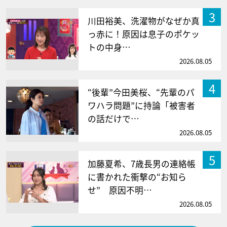
3
川田裕美、洗濯物がなぜか真
っ赤に！原因は息子のポケッ
トの中身…
2026.08.05
4
“後輩”今田美桜、“先輩のパ
ワハラ問題”に持論「被害者
の話だけで…
2026.08.05
5
加藤夏希、7歳長男の連絡帳
に書かれた衝撃の“お知ら
せ” 原因不明…
2026.08.05