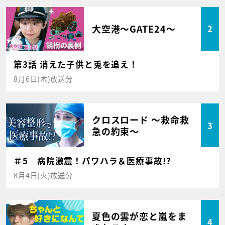
大空港～GATE24～
2
第3話 消えた子供と兎を追え！
8月6日(木)放送分
クロスロード ～救命救
3
急の約束～
＃5 病院激震！パワハラ＆医療事故!?
8月4日(火)放送分
夏色の雲が恋と嵐をま
4