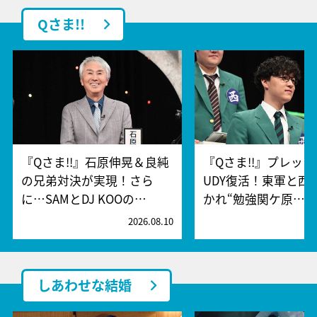
Qさま!!
『Qさま!!』石原伸晃＆良純
『Qさま!!』プレッシ
の兄弟対決が実現！さら
UDY復活！東軍と西
に…SAMとDJ KOOの…
かれ“勉強関ケ原…
2026.08.10
2
しあわせな結婚