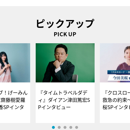
ピックアップ
PICK UP
ブ！げーみん
『タイムトラベルダデ
『クロスロー
E齋藤樹愛羅
ィ』ダイアン津田篤宏S
救急の約束
香SPインタ
Pインタビュー
桜SPイ