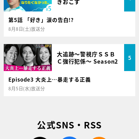
きおこす
第5話 「好き」涙の告白!?
8月8日(土)放送分
大追跡～警視庁ＳＳＢ
5
Ｃ強行犯係～ Season2
Episode3 大炎上…暴走する正義
8月5日(水)放送分
公式SNS・RSS
twitter
facebook
rss