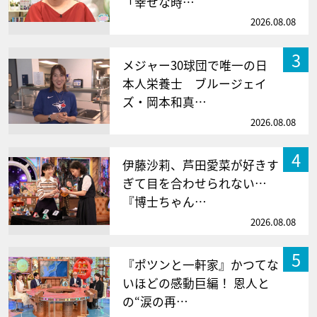
「幸せな時…
2026.08.08
3
メジャー30球団で唯一の日
本人栄養士 ブルージェイ
ズ・岡本和真…
2026.08.08
4
伊藤沙莉、芦田愛菜が好きす
ぎて目を合わせられない…
『博士ちゃん…
2026.08.08
5
『ポツンと一軒家』かつてな
いほどの感動巨編！ 恩人と
の“涙の再…