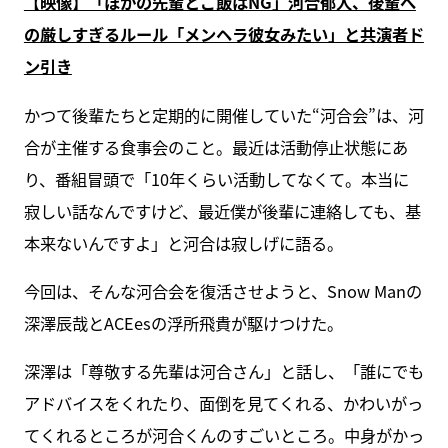
【映像】「ほかの先輩とご飯はNG」河合郁人、後輩へ
の厳しすぎるルール「メンヘラ彼女みたい」と共演者ド
ン引き
かつて後輩たちと定期的に開催していた“河合会”は、河
合が主催する食事会のこと。最近は活動停止状態にあ
り、番組冒頭で「10年くらい活動してなくて。本当に
寂しい話なんですけど、最近僕が後輩に連絡しても、基
本来ないんですよ」と河合は寂しげに語る。
今回は、そんな河合会を復活させようと、Snow Manの
深澤辰哉とACEesの浮所飛貴が駆けつけた。
深澤は「尊敬する先輩は河合さん」と話し、「誰にでも
アドバイスをくれたり、面倒を見てくれる、かわいがっ
てくれるところが河合くんのすごいところ。中身がかっ