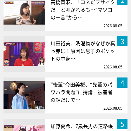
高橋真麻、「コネだブサイク
だ」と叩かれるも…“マツコ
の一言”から…
2026.08.05
3
川田裕美、洗濯物がなぜか真
っ赤に！原因は息子のポケッ
トの中身…
2026.08.05
4
“後輩”今田美桜、“先輩のパ
ワハラ問題”に持論「被害者
の話だけで…
2026.08.05
5
加藤夏希、7歳長男の連絡帳