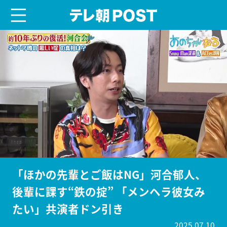
menu
テレ朝POST
「ほかの先輩とご飯はNG」河合郁人、
後輩に課す“鉄の掟” 「メンヘラ彼女み
たい」共演者ドン引き
2025.07.10