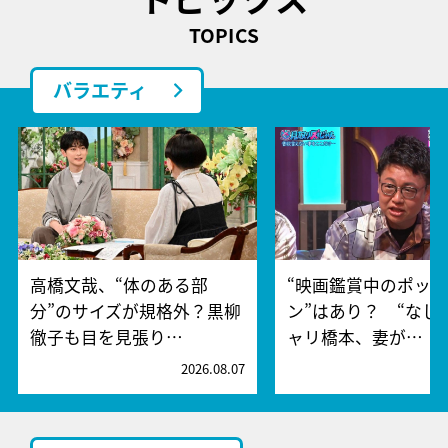
TOPICS
バラエティ
高橋文哉、“体のある部
“映画鑑賞中のポッ
分”のサイズが規格外？黒柳
ン”はあり？ “なし
徹子も目を見張り…
ャリ橋本、妻が…
2026.08.07
2