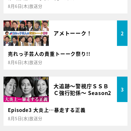
8月6日(木)放送分
アメトーーク！
2
売れっ子芸人の貴重トーーク祭り!!
8月6日(木)放送分
大追跡～警視庁ＳＳＢ
3
Ｃ強行犯係～ Season2
Episode3 大炎上…暴走する正義
8月5日(水)放送分