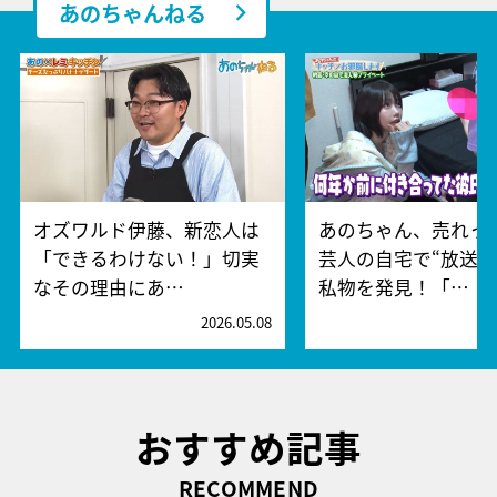
あのちゃんねる
オズワルド伊藤、新恋人は
あのちゃん、売れっ
「できるわけない！」切実
芸人の自宅で“放送禁
なその理由にあ…
私物を発見！「…
2026.05.08
2
おすすめ記事
RECOMMEND