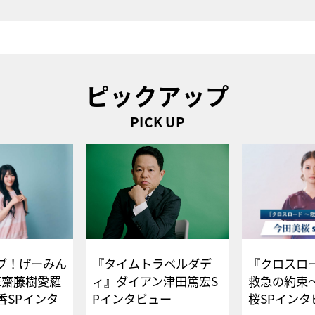
ピックアップ
PICK UP
ブ！げーみん
『タイムトラベルダデ
『クロスロー
E齋藤樹愛羅
ィ』ダイアン津田篤宏S
救急の約束
香SPインタ
Pインタビュー
桜SPイ