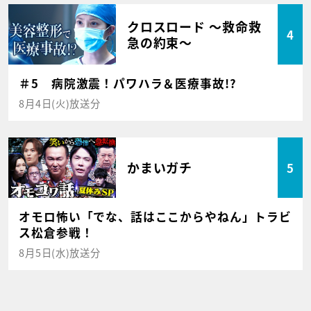
クロスロード ～救命救
4
急の約束～
＃5 病院激震！パワハラ＆医療事故!?
8月4日(火)放送分
かまいガチ
5
オモロ怖い「でな、話はここからやねん」トラビ
ス松倉参戦！
8月5日(水)放送分