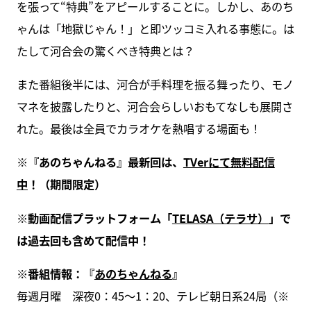
を張って“特典”をアピールすることに。しかし、あのち
ゃんは「地獄じゃん！」と即ツッコミ入れる事態に。は
たして河合会の驚くべき特典とは？
また番組後半には、河合が手料理を振る舞ったり、モノ
マネを披露したりと、河合会らしいおもてなしも展開さ
れた。最後は全員でカラオケを熱唱する場面も！
※
『あのちゃんねる』最新回は、
TVer
にて無料配信
中
！（期間限定）
※
動画配信プラットフォーム「
TELASA
（テラサ）
」で
は過去回も含めて配信中！
※
番組情報：『
あのちゃんねる
』
毎週月曜 深夜0：45～1：20、テレビ朝日系24局（※