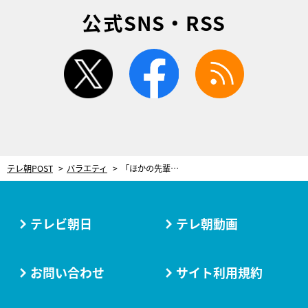
公式SNS・RSS
twitter
facebook
rss
テレ朝POST
バラエティ
「ほかの先輩とご飯はNG」河合郁人、後輩に課す“鉄の掟” 「メンヘラ彼女みたい」共演者ドン引き
テレビ朝日
テレ朝動画
お問い合わせ
サイト利用規約