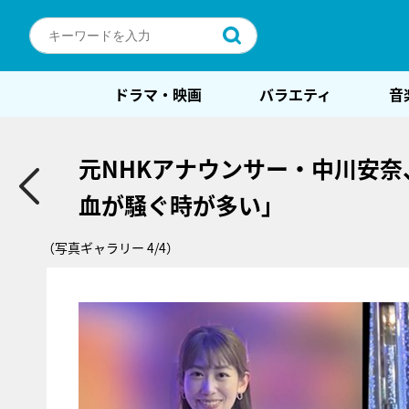
ドラマ・映画
バラエティ
音
元NHKアナウンサー・中川安奈
血が騒ぐ時が多い」
（写真ギャラリー 4/4）