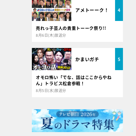
アメトーーク！
4
売れっ子芸人の貴重トーーク祭り!!
8月6日(木)放送分
かまいガチ
5
オモロ怖い「でな、話はここからやね
ん」トラビス松倉参戦！
8月5日(水)放送分