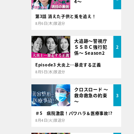
4～
第3話 消えた子供と兎を追え！
8月6日(木)放送分
大追跡～警視庁
ＳＳＢＣ強行犯
2
係～ Season2
Episode3 大炎上…暴走する正義
8月5日(水)放送分
クロスロード ～
救命救急の約束
3
～
＃5 病院激震！パワハラ＆医療事故!?
8月4日(火)放送分