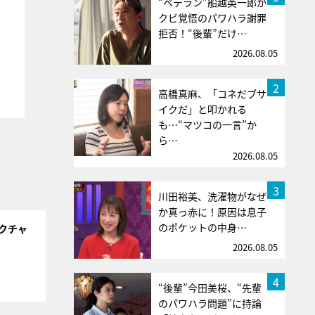
“ベテラン”船越英一郎が
クビ覚悟のパワハラ謝罪
拒否！“後輩”だけ…
2026.08.05
2
高橋真麻、「コネだブサ
イクだ」と叩かれる
も…“マツコの一言”か
ら…
2026.08.05
3
川田裕美、洗濯物がなぜ
か真っ赤に！原因は息子
のポケットの中身…
クチャ
2026.08.05
4
“後輩”今田美桜、“先輩
のパワハラ問題”に持論