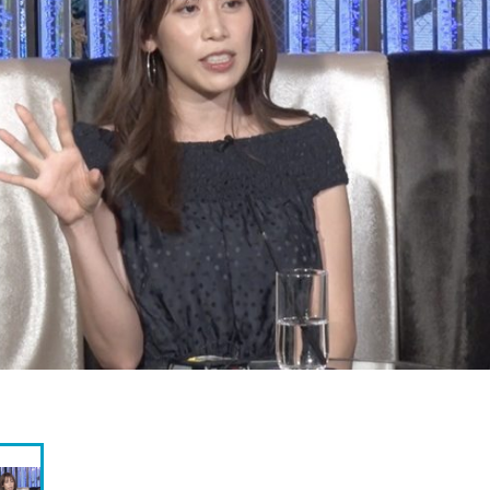
『アイ＝ラブ！げーみん
E齋藤樹愛羅＆佐々木舞
ビュー