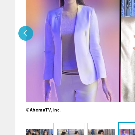
©AbemaTV,Inc.