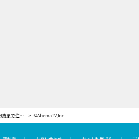
元NHKアナウンサー・中川安奈、14歳まで住んでいた国を明かす「ラテンの血が騒ぐ時が多い」
©AbemaTV,Inc.
レ朝動画
お問い合わせ
サイト利用規約
プ