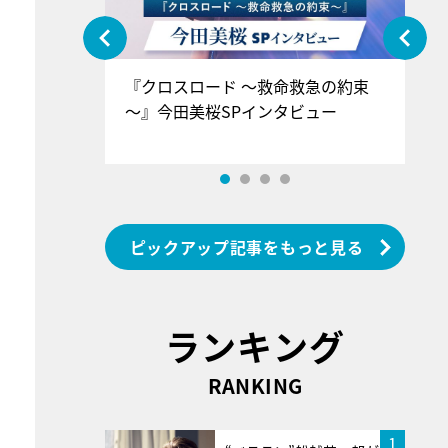
ぐ』＝LOV
『クロスロード ～救命救急の約束
『
香SPインタ
～』今田美桜SPインタビュー
ロ
ン
ピックアップ記事をもっと見る
ランキング
RANKING
1