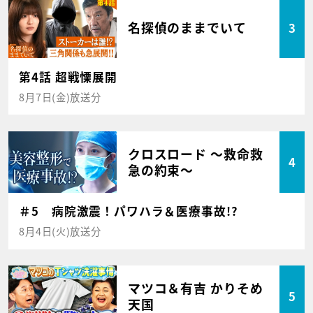
名探偵のままでいて
3
第4話 超戦慄展開
8月7日(金)放送分
クロスロード ～救命救
4
急の約束～
＃5 病院激震！パワハラ＆医療事故!?
8月4日(火)放送分
マツコ＆有吉 かりそめ
5
天国