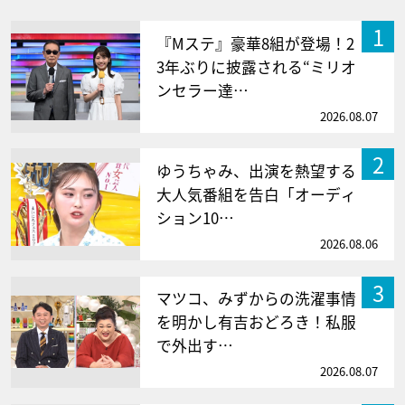
1
『Mステ』豪華8組が登場！2
3年ぶりに披露される“ミリオ
ンセラー達…
2026.08.07
2
ゆうちゃみ、出演を熱望する
大人気番組を告白「オーディ
ション10…
2026.08.06
3
マツコ、みずからの洗濯事情
を明かし有吉おどろき！私服
で外出す…
2026.08.07