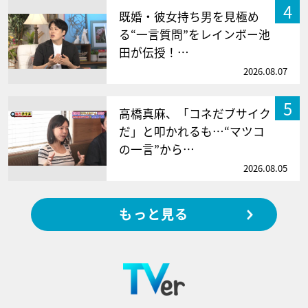
4
既婚・彼女持ち男を見極め
る“一言質問”をレインボー池
田が伝授！…
2026.08.07
5
高橋真麻、「コネだブサイク
だ」と叩かれるも…“マツコ
の一言”から…
2026.08.05
もっと見る