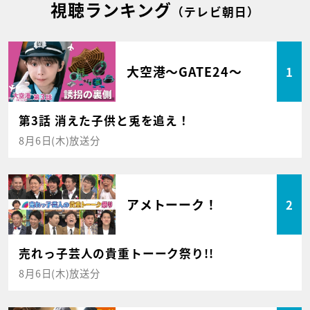
視聴ランキング
（テレビ朝日）
大空港～GATE24～
1
第3話 消えた子供と兎を追え！
8月6日(木)放送分
アメトーーク！
2
売れっ子芸人の貴重トーーク祭り!!
8月6日(木)放送分