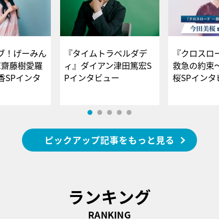
ブ！げーみん
『タイムトラベルダデ
『クロスロー
E齋藤樹愛羅
ィ』ダイアン津田篤宏S
救急の約束
香SPインタ
Pインタビュー
桜SPイ
ピックアップ記事をもっと見る
ランキング
RANKING