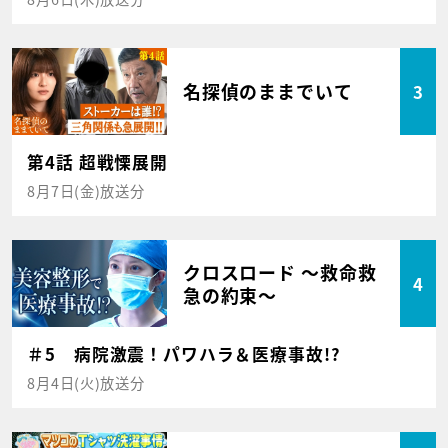
名探偵のままでいて
3
第4話 超戦慄展開
8月7日(金)放送分
クロスロード ～救命救
4
急の約束～
＃5 病院激震！パワハラ＆医療事故!?
8月4日(火)放送分