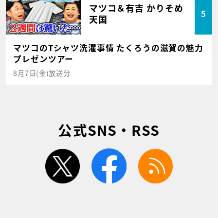
マツコ＆有吉 かりそめ
5
天国
マツコのTシャツ洗濯事情 たくろうの滋賀の魅力
プレゼンツアー
8月7日(金)放送分
公式SNS・RSS
twitter
facebook
rss