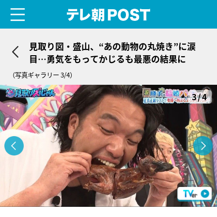
menu
テレ朝POST
見取り図・盛山、“あの動物の丸焼き”に涙
目…勇気をもってかじるも最悪の結果に
（写真ギャラリー 3/4）
3/4