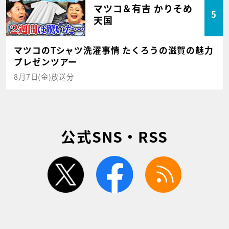
マツコ＆有吉 かりそめ
5
天国
マツコのTシャツ洗濯事情 たくろうの滋賀の魅力
プレゼンツアー
8月7日(金)放送分
公式SNS・RSS
twitter
facebook
rss