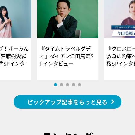
ブ！げーみん
『タイムトラベルダデ
『クロスロー
E齋藤樹愛羅
ィ』ダイアン津田篤宏S
救急の約束
香SPインタ
Pインタビュー
桜SPイ
ピックアップ記事をもっと見る