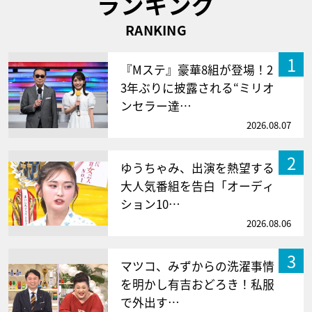
ランキング
RANKING
1
『Mステ』豪華8組が登場！2
3年ぶりに披露される“ミリオ
ンセラー達…
2026.08.07
2
ゆうちゃみ、出演を熱望する
大人気番組を告白「オーディ
ション10…
2026.08.06
3
マツコ、みずからの洗濯事情
を明かし有吉おどろき！私服
で外出す…