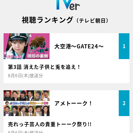
視聴ランキング
（テレビ朝日）
大空港～GATE24～
1
第3話 消えた子供と兎を追え！
8月6日(木)放送分
アメトーーク！
2
売れっ子芸人の貴重トーーク祭り!!
8月6日(木)放送分