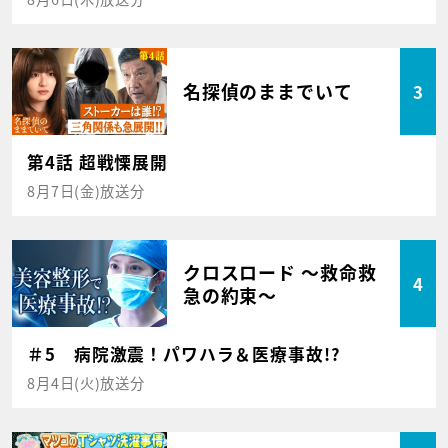
名探偵のままでいて
3
第4話 超戦慄展開
8月7日(金)放送分
クロスロード ～救命救
4
急の約束～
＃5 病院激震！パワハラ＆医療事故!?
8月4日(火)放送分