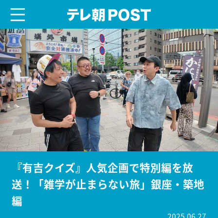
menu
テレ朝POST
『有吉クイズ』人気企画で特別編を放
送！「雑学が止まらない旅」銀座・築地
編
2025.06.27