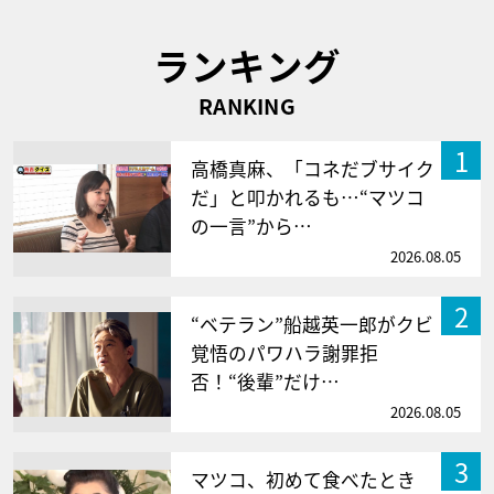
ランキング
RANKING
1
高橋真麻、「コネだブサイク
だ」と叩かれるも…“マツコ
の一言”から…
2026.08.05
2
“ベテラン”船越英一郎がクビ
覚悟のパワハラ謝罪拒
否！“後輩”だけ…
2026.08.05
3
マツコ、初めて食べたとき