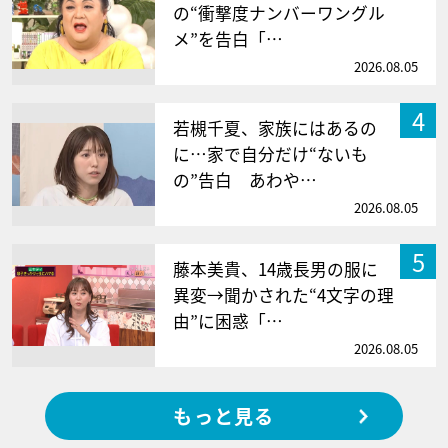
の“衝撃度ナンバーワングル
メ”を告白「…
2026.08.05
4
若槻千夏、家族にはあるの
に…家で自分だけ“ないも
の”告白 あわや…
2026.08.05
5
藤本美貴、14歳長男の服に
異変→聞かされた“4文字の理
由”に困惑「…
2026.08.05
もっと見る