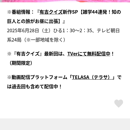
※番組情報：『
有吉クイズ
新作SP【雑学44連発！知の
巨人との旅がお昼に出張】』
2025年6月28日（土）ひる1：30～2：35、テレビ朝日
系24局（※一部地域を除く）
※『有吉クイズ』最新回は、
TVerにて無料配信中
！
（期間限定）
※動画配信プラットフォーム「
TELASA（テラサ）
」で
は過去回も含めて配信中！
ス