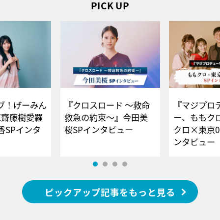
PICK UP
ブ！げーみん
『クロスロード ～救命
『マジプロ
E齋藤樹愛羅
救急の約束～』今田美
ー、ももク
香SPインタ
桜SPインタビュー
クロ×東京0
ンタビュー
ピックアップ記事をもっと見る