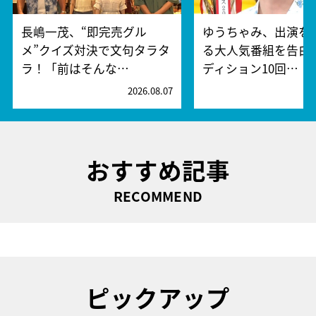
長嶋一茂、“即完売グル
ゆうちゃみ、出演を
メ”クイズ対決で文句タラタ
る大人気番組を告白
ラ！「前はそんな…
ディション10回…
2026.08.07
2
おすすめ記事
RECOMMEND
ピックアップ