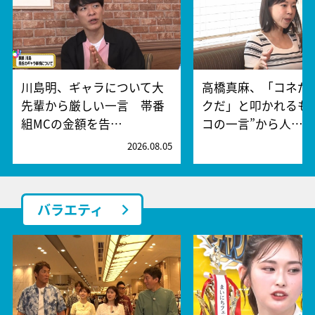
川島明、ギャラについて大
高橋真麻、「コネだ
先輩から厳しい一言 帯番
クだ」と叩かれるも
組MCの金額を告…
コの一言”から人…
2026.08.05
2
バラエティ