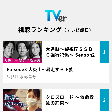
視聴ランキング
（テレビ朝日）
大追跡～警視庁ＳＳＢ
1
Ｃ強行犯係～ Season2
Episode3 大炎上…暴走する正義
8月5日(水)放送分
クロスロード ～救命救
2
急の約束～