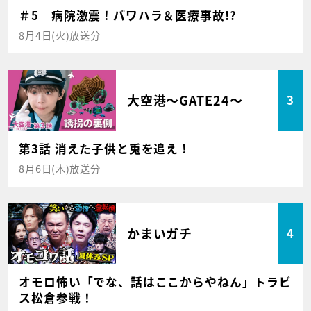
＃5 病院激震！パワハラ＆医療事故!?
8月4日(火)放送分
大空港～GATE24～
3
第3話 消えた子供と兎を追え！
8月6日(木)放送分
かまいガチ
4
オモロ怖い「でな、話はここからやねん」トラビ
ス松倉参戦！