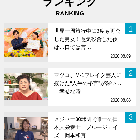
ランキング
RANKING
1
世界一周旅行中に3度も再会
した男女！意気投合した夜
は…口では言…
2026.08.09
2
マツコ、M-1ブレイク芸人に
授けた“人生の格言”が深い…
「幸せな時…
2026.08.08
3
メジャー30球団で唯一の日
本人栄養士 ブルージェイ
ズ・岡本和真…