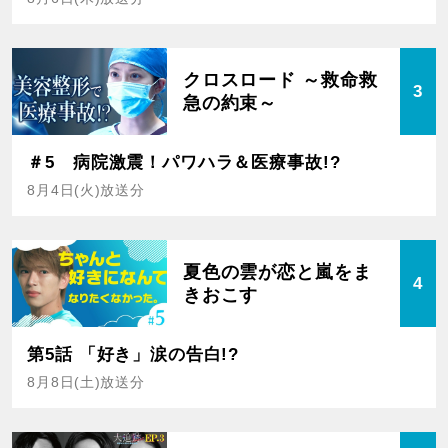
クロスロード ～救命救
3
急の約束～
＃5 病院激震！パワハラ＆医療事故!?
8月4日(火)放送分
夏色の雲が恋と嵐をま
4
きおこす
第5話 「好き」涙の告白!?
8月8日(土)放送分