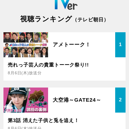
視聴ランキング
（テレビ朝日）
アメトーーク！
1
売れっ子芸人の貴重トーーク祭り!!
8月6日(木)放送分
大空港～GATE24～
2
第3話 消えた子供と兎を追え！
8月6日(木)放送分