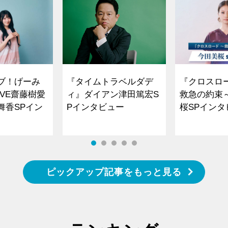
ブ！げーみ
『タイムトラベルダデ
『クロスロ
VE齋藤樹愛
ィ』ダイアン津田篤宏S
救急の約束
舞香SPイン
Pインタビュー
桜SPイ
ピックアップ記事をもっと見る