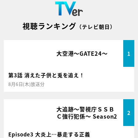
視聴ランキング
（テレビ朝日）
大空港～GATE24～
1
第3話 消えた子供と兎を追え！
8月6日(木)放送分
大追跡～警視庁ＳＳＢ
2
Ｃ強行犯係～ Season2
Episode3 大炎上…暴走する正義