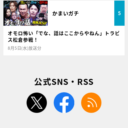
かまいガチ
5
オモロ怖い「でな、話はここからやねん」トラビ
ス松倉参戦！
8月5日(水)放送分
公式SNS・RSS
twitter
facebook
rss