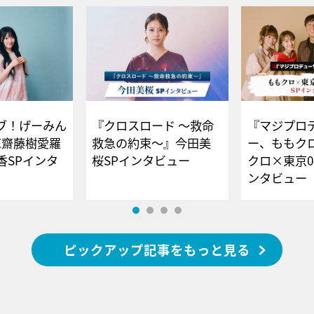
ブ！げーみん
『クロスロード ～救命
『マジプロ
E齋藤樹愛羅
救急の約束～』今田美
ー、ももク
香SPインタ
桜SPインタビュー
クロ×東京0
ンタビュー
ピックアップ記事をもっと見る