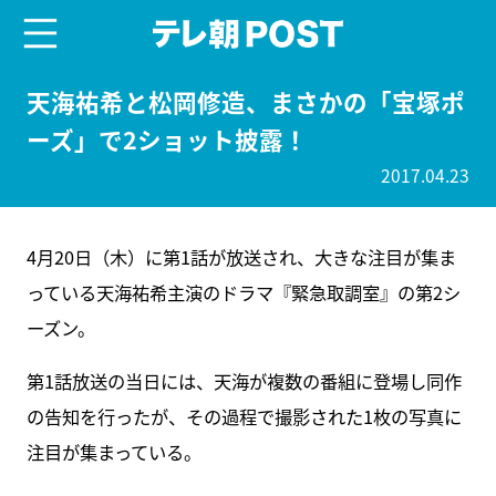
menu
テレ朝POST
天海祐希と松岡修造、まさかの「宝塚ポ
ーズ」で2ショット披露！
2017.04.23
4月20日（木）に第1話が放送され、大きな注目が集ま
っている天海祐希主演のドラマ『緊急取調室』の第2シ
ーズン。
第1話放送の当日には、天海が複数の番組に登場し同作
の告知を行ったが、その過程で撮影された1枚の写真に
注目が集まっている。