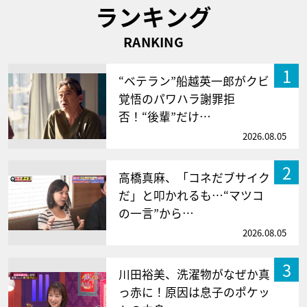
ランキング
RANKING
1
“ベテラン”船越英一郎がクビ
覚悟のパワハラ謝罪拒
否！“後輩”だけ…
2026.08.05
2
高橋真麻、「コネだブサイク
だ」と叩かれるも…“マツコ
の一言”から…
2026.08.05
3
川田裕美、洗濯物がなぜか真
っ赤に！原因は息子のポケッ