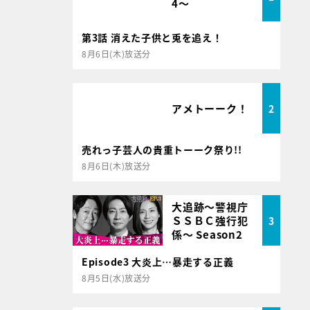
4～
第3話 消えた子供と兎を追え！
8月6日(木)放送分
アメトーーク！
2
売れっ子芸人の貴重トーーク祭り!!
8月6日(木)放送分
大追跡～警視庁
ＳＳＢＣ強行犯
3
係～ Season2
Episode3 大炎上…暴走する正義
8月5日(水)放送分