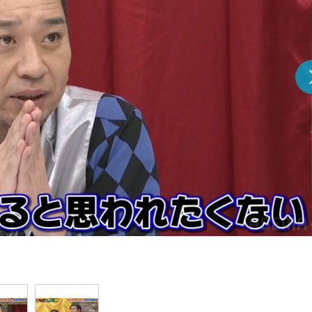
『アイ＝ラブ！げーみん
E齋藤樹愛羅＆佐々木舞
ビュー