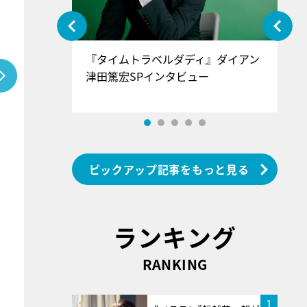
ぐ』＝LOV
『タイムトラベルダディ』ダイアン
『
香SPインタ
津田篤宏SPインタビュー
～
ピックアップ記事をもっと見る
ランキング
RANKING
1