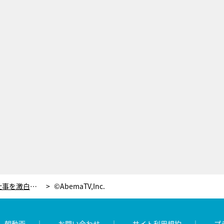
芸人がギャラに納得できなかった仕事を激白！千鳥・大悟「芸人を安く呼べると思われたくない」
©AbemaTV,Inc.
レ朝動画
お問い合わせ
サイト利用規約
プ