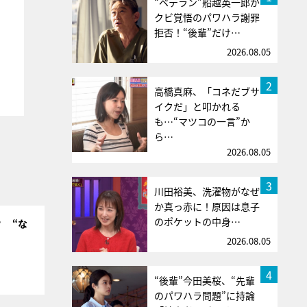
“ベテラン”船越英一郎が
クビ覚悟のパワハラ謝罪
拒否！“後輩”だけ…
2026.08.05
2
高橋真麻、「コネだブサ
イクだ」と叩かれる
も…“マツコの一言”か
ら…
2026.08.05
3
川田裕美、洗濯物がなぜ
か真っ赤に！原因は息子
のポケットの中身…
？ “な
2026.08.05
4
“後輩”今田美桜、“先輩
のパワハラ問題”に持論