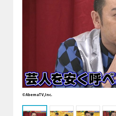
©AbemaTV,Inc.