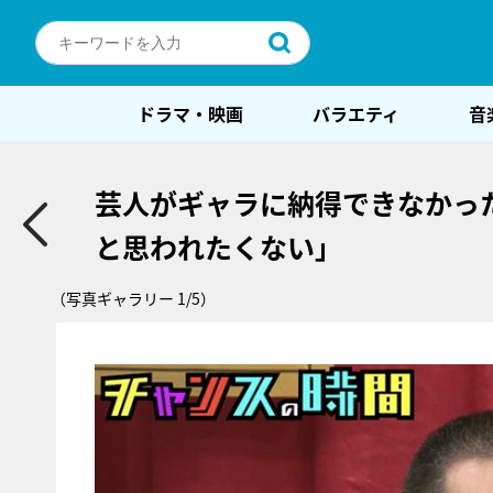
ドラマ・映画
バラエティ
音
芸人がギャラに納得できなかっ
と思われたくない」
（写真ギャラリー 1/5）