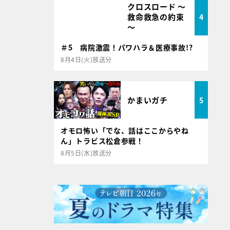
クロスロード ～
救命救急の約束
4
～
＃5 病院激震！パワハラ＆医療事故!?
8月4日(火)放送分
かまいガチ
5
オモロ怖い「でな、話はここからやね
ん」トラビス松倉参戦！
8月5日(水)放送分