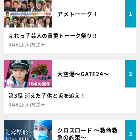
アメトーーク！
1
売れっ子芸人の貴重トーーク祭り!!
8月6日(木)放送分
大空港～GATE24～
2
第3話 消えた子供と兎を追え！
8月6日(木)放送分
クロスロード ～救命救
3
急の約束～