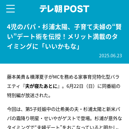
menu
テレ朝POST
4児のパパ・杉浦太陽、子育て夫婦の“賢
い”デート術を伝授！メリット満載のタ
イミングに「いいかもな」
2025.06.23
藤本美貴＆横澤夏子がMCを務める家事育児特化型バラ
エティ『
夫が寝たあとに
』。6月22日（日）に同番組の
特別編が放送された。
今回は、第5子妊娠中の辻希美の夫・杉浦太陽と新米パ
パの霜降り明星・せいやがゲストで登場。杉浦が意外な
タイミングで“夫婦デート”をおこなっていると明かし、