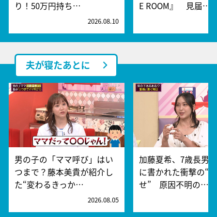
り！50万円持ち…
E ROOM』 見届…
2026.08.10
2
夫が寝たあとに
男の子の「ママ呼び」はい
加藤夏希、7歳長男
つまで？藤本美貴が紹介し
に書かれた衝撃の“
た“変わるきっか…
せ” 原因不明の…
2026.08.05
2