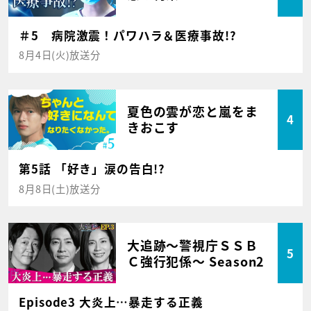
＃5 病院激震！パワハラ＆医療事故!?
8月4日(火)放送分
夏色の雲が恋と嵐をま
4
きおこす
第5話 「好き」涙の告白!?
8月8日(土)放送分
大追跡～警視庁ＳＳＢ
5
Ｃ強行犯係～ Season2
Episode3 大炎上…暴走する正義