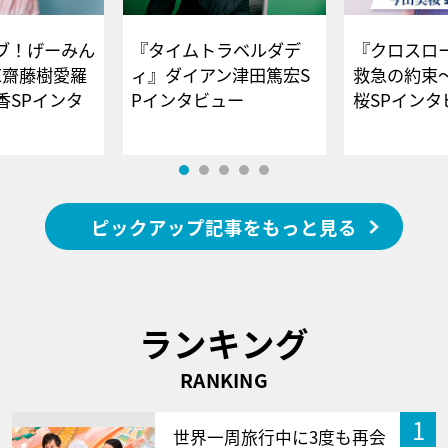
ブ！げーみん
『タイムトラベルダデ
『クロスロー
E齋藤樹愛羅
ィ』ダイアン津田篤宏S
救急の約束
香SPインタ
Pインタビュー
桜SPイ
ピックアップ記事をもっと見る
ランキング
RANKING
1
世界一周旅行中に3度も再会