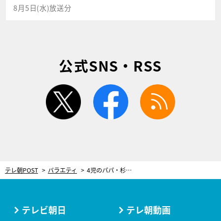
8月5日(水)放送分
公式SNS・RSS
twitter
facebook
rss
テレ朝POST
バラエティ
4児のパパ・杉浦太陽、子育て夫婦の“賢い”デート術を伝授！メリット満載のタイミングに「いいかもな」
テレビ朝日
テレ朝動画