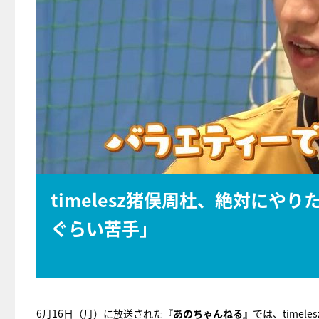
timelesz猪俣周杜、絶対に
ぐらい苦手」
6月16日（月）に放送された『
あのちゃんねる
』では、time