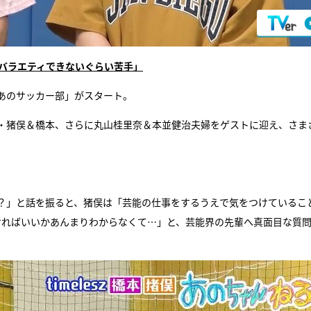
白「バラエティできないぐらい苦手」
あのサッカー部」がスタート。
sz・猪俣＆橋本、さらに丸山桂里奈＆本並健治夫婦をゲストに迎え、さま
。
？」と話を振ると、猪俣は「芸能の仕事をするうえで気をつけているこ
ければいいかあんまりわからなくて…」と、芸能界の先輩へ真面目な質