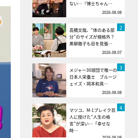
ない…『博士ちゃん…
2026.08.08
2
高橋文哉、“体のある部
分”のサイズが規格外？
黒柳徹子も目を見張…
2026.08.07
3
メジャー30球団で唯一の
日本人栄養士 ブルージ
ェイズ・岡本和真…
2026.08.08
4
マツコ、M-1ブレイク芸
人に授けた“人生の格
言”が深い…「幸せな
時…
2026.08.08