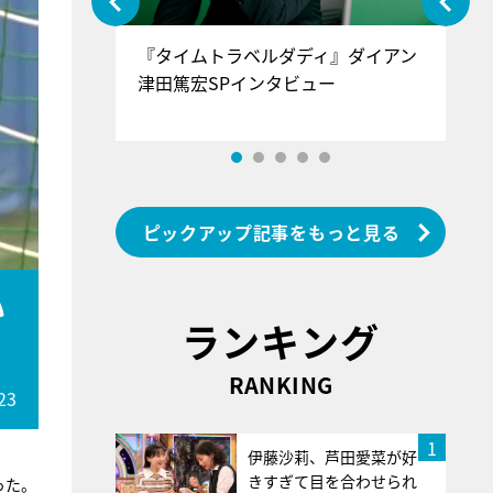
ぐ』＝LOV
『タイムトラベルダディ』ダイアン
『
香SPインタ
津田篤宏SPインタビュー
～
ピックアップ記事をもっと見る
い
ランキング
RANKING
23
1
伊藤沙莉、芦田愛菜が好
きすぎて目を合わせられ
った。