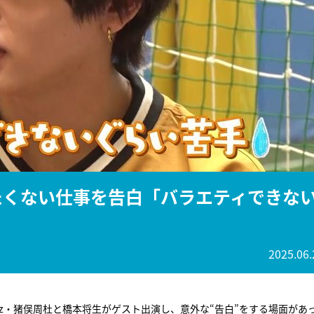
『アイ＝ラブ！げーみん
E齋藤樹愛羅＆佐々木舞
ビュー
やりたくない仕事を告白「バラエティできな
2025.06.
lesz・猪俣周杜と橋本将生がゲスト出演し、意外な“告白”をする場面があ