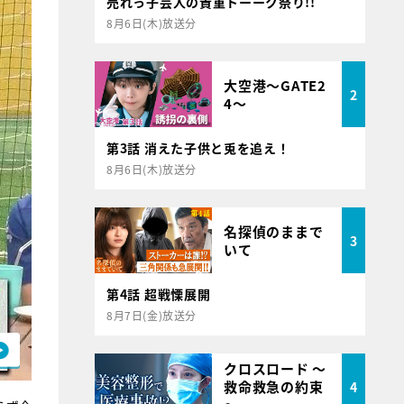
売れっ子芸人の貴重トーーク祭り!!
8月6日(木)放送分
大空港～GATE2
2
4～
第3話 消えた子供と兎を追え！
8月6日(木)放送分
名探偵のままで
3
いて
第4話 超戦慄展開
8月7日(金)放送分
クロスロード ～
救命救急の約束
4