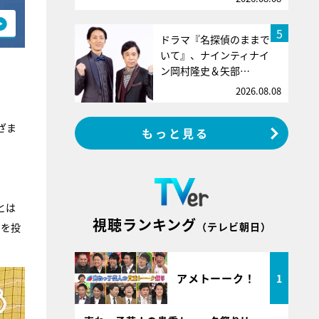
5
ドラマ『名探偵のままで
いて』、ナインティナイ
ン岡村隆史＆矢部…
2026.08.08
ざま
もっと見る
とは
視聴ランキング
（テレビ朝日）
問を投
アメトーーク！
1