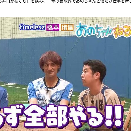
する井口が横から口を挟み、「今の芸能界であのちゃんと僕だけ仕事を断