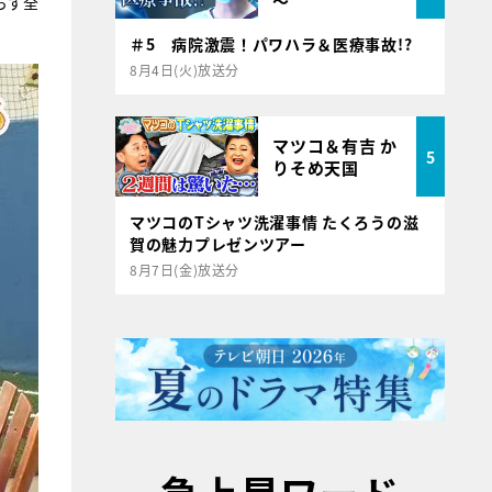
～
らず全
＃5 病院激震！パワハラ＆医療事故!?
8月4日(火)放送分
マツコ＆有吉 か
5
りそめ天国
マツコのTシャツ洗濯事情 たくろうの滋
賀の魅力プレゼンツアー
8月7日(金)放送分