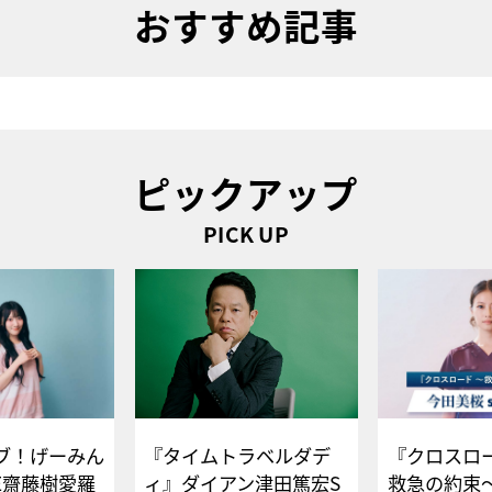
おすすめ記事
ピックアップ
PICK UP
ブ！げーみん
『タイムトラベルダデ
『クロスロー
E齋藤樹愛羅
ィ』ダイアン津田篤宏S
救急の約束