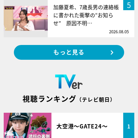
5
加藤夏希、7歳長男の連絡帳
に書かれた衝撃の“お知ら
せ” 原因不明…
2026.08.05
もっと見る
視聴ランキング
（テレビ朝日）
大空港～GATE24～
1