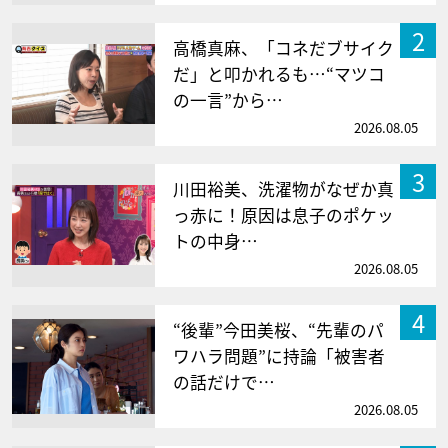
2
高橋真麻、「コネだブサイク
だ」と叩かれるも…“マツコ
の一言”から…
2026.08.05
3
川田裕美、洗濯物がなぜか真
っ赤に！原因は息子のポケッ
トの中身…
2026.08.05
4
“後輩”今田美桜、“先輩のパ
ワハラ問題”に持論「被害者
の話だけで…
2026.08.05