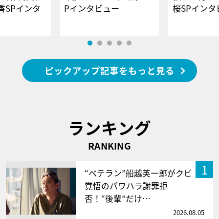
香SPインタ
Pインタビュー
桜SPイ
ピックアップ記事をもっと見る
ランキング
RANKING
1
“ベテラン”船越英一郎がクビ
覚悟のパワハラ謝罪拒
否！“後輩”だけ…
2026.08.05