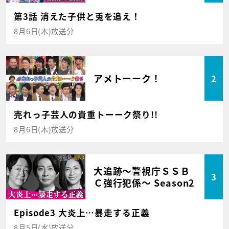
第3話 消えた子供と兎を追え！
8月6日(木)放送分
アメトーーク！
2
売れっ子芸人の貴重トーーク祭り!!
8月6日(木)放送分
大追跡～警視庁ＳＳＢ
3
Ｃ強行犯係～ Season2
Episode3 大炎上…暴走する正義
8月5日(水)放送分