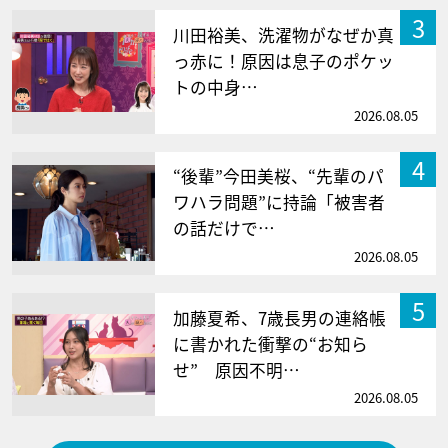
3
川田裕美、洗濯物がなぜか真
っ赤に！原因は息子のポケッ
トの中身…
2026.08.05
4
“後輩”今田美桜、“先輩のパ
ワハラ問題”に持論「被害者
の話だけで…
2026.08.05
5
加藤夏希、7歳長男の連絡帳
に書かれた衝撃の“お知ら
せ” 原因不明…
2026.08.05