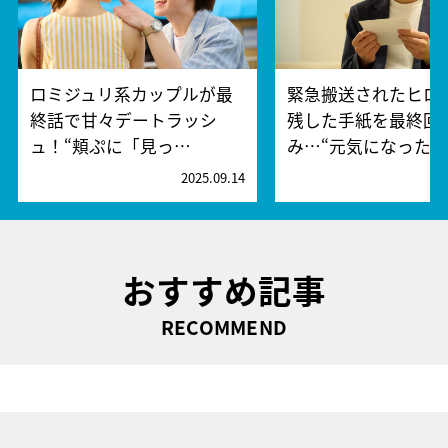
ロミジュリ系カップルが最
緊急搬送されたヒロ
終話で甘々デートラッシ
残した手紙を最終回
ュ！“頬ぷに「見っ…
み…“元気になった…
2025.09.14
2
おすすめ記事
RECOMMEND