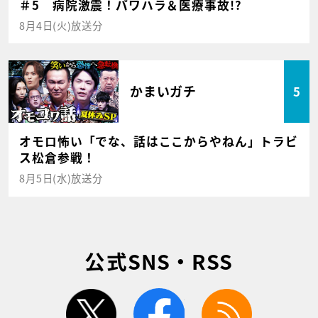
＃5 病院激震！パワハラ＆医療事故!?
8月4日(火)放送分
かまいガチ
5
オモロ怖い「でな、話はここからやねん」トラビ
ス松倉参戦！
8月5日(水)放送分
公式SNS・RSS
twitter
facebook
rss