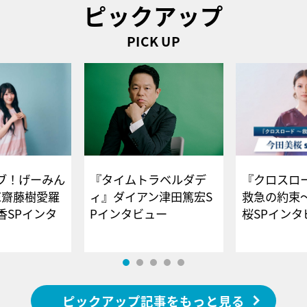
ピックアップ
PICK UP
ブ！げーみん
『タイムトラベルダデ
『クロスロー
E齋藤樹愛羅
ィ』ダイアン津田篤宏S
救急の約束
香SPインタ
Pインタビュー
桜SPイ
ピックアップ記事をもっと見る