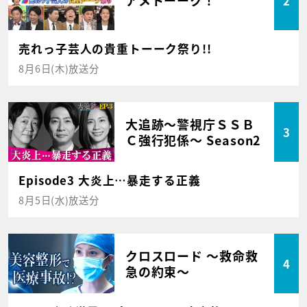
アメトーーク！
2
売れっ子芸人の貴重トーーク祭り!!
8月6日(木)放送分
大追跡～警視庁ＳＳＢ
3
Ｃ強行犯係～ Season2
Episode3 大炎上…暴走する正義
8月5日(水)放送分
クロスロード ～救命救
4
急の約束～