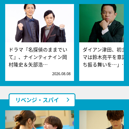
ドラマ『名探偵のままでい
ダイアン津田、初主
て』、ナインティナイン岡
マは鈴木亮平を意識!
村隆史＆矢部浩…
ち振る舞いを…」…
2026.08.08
2
リベンジ・スパイ