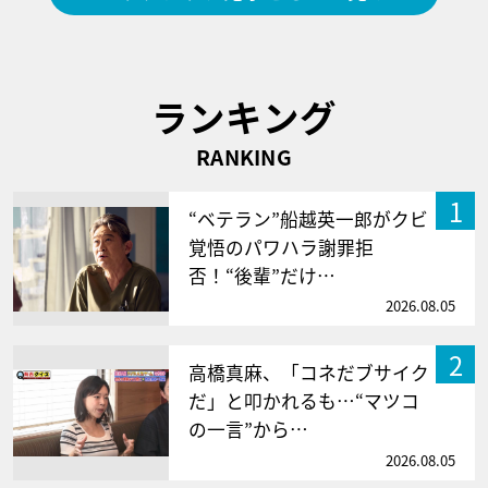
ランキング
RANKING
1
“ベテラン”船越英一郎がクビ
覚悟のパワハラ謝罪拒
否！“後輩”だけ…
2026.08.05
2
高橋真麻、「コネだブサイク
だ」と叩かれるも…“マツコ
の一言”から…
2026.08.05