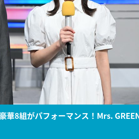
『アイ＝ラブ！げーみん
E齋藤樹愛羅＆佐々木舞
ビュー
華8組がパフォーマンス！Mrs. GREE