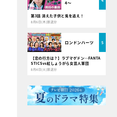
4
4～
第3話 消えた子供と兎を追え！
8月6日(木)放送分
ロンドンハーツ
5
【恋の行方は？】ラブマゲドン…FANTA
STICSvs紅しょうがら女芸人軍団
8月4日(火)放送分