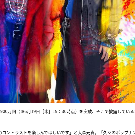
00万回（※6月19日［木］19：30時点）を突破、そこで披露している
のコントラストを楽しんでほしいです」と大森元貴。「久々のポップナ