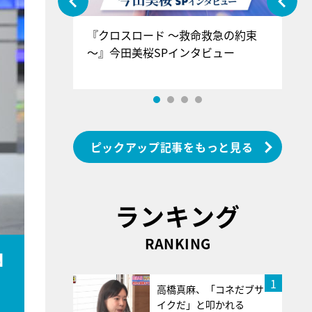
ぐ』＝LOV
『クロスロード ～救命救急の約束
『
香SPインタ
～』今田美桜SPインタビュー
ロ
ン
ピックアップ記事をもっと見る
ランキング
RANKING
N
1
高橋真麻、「コネだブサ
イクだ」と叩かれる