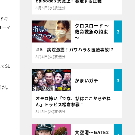
Episode3 大炎上…暴走する正義
8月5日(水)放送分
ドキ
クロスロード ～
ォーマ
救命救急の約束
2
～
＃5 病院激震！パワハラ＆医療事故!?
8月4日(火)放送分
してSU
かまいガチ
3
目だ。
オモロ怖い「でな、話はここからやね
ん」トラビス松倉参戦！
8月5日(水)放送分
大空港～GATE2