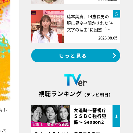
5
藤本美貴、14歳長男の
服に異変→聞かされた“4
文字の理由”に困惑「…
2026.08.05
もっと見る
視聴ランキング
（テレビ朝日）
キレ
大追跡～警視庁
ＳＳＢＣ強行犯
1
係～ Season2
ンバ