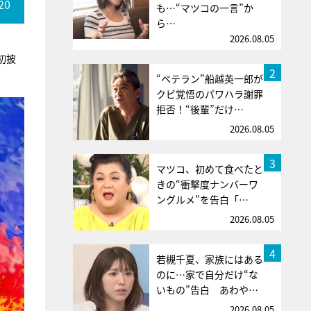
20
も…“マツコの一言”か
ら…
2026.08.05
ビ初披
2
“ベテラン”船越英一郎が
クビ覚悟のパワハラ謝罪
拒否！“後輩”だけ…
2026.08.05
3
マツコ、初めて食べたと
きの“衝撃度ナンバーワ
ングルメ”を告白「…
2026.08.05
4
若槻千夏、家族にはある
のに…家で自分だけ“な
いもの”告白 あわや…
2026.08.05