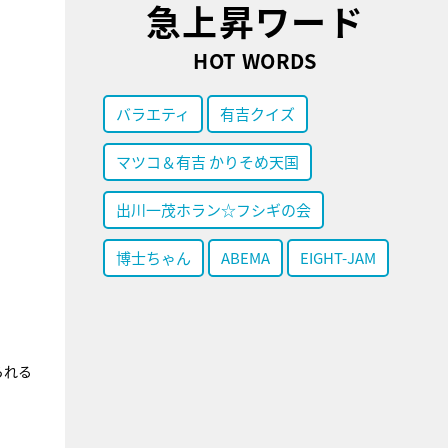
急上昇ワード
HOT WORDS
バラエティ
有吉クイズ
マツコ＆有吉 かりそめ天国
出川一茂ホラン☆フシギの会
博士ちゃん
ABEMA
EIGHT-JAM
られる