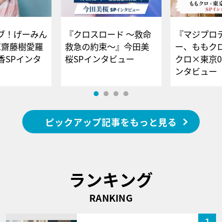
ブ！げーみん
『クロスロード ～救命
『マジプロ
E齋藤樹愛羅
救急の約束～』今田美
ー、ももク
香SPインタ
桜SPインタビュー
クロ×東京0
ンタビュー
ピックアップ記事をもっと見る
ランキング
RANKING