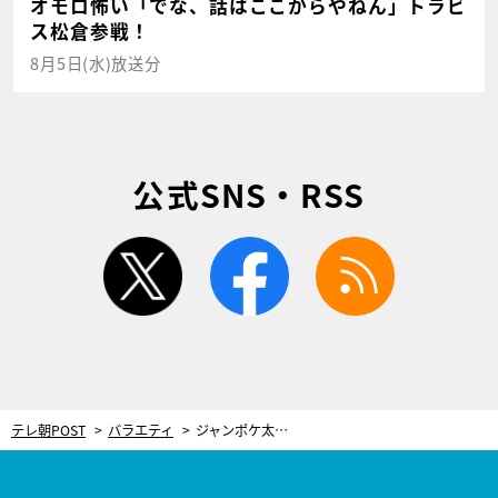
オモロ怖い「でな、話はここからやねん」トラビ
ス松倉参戦！
8月5日(水)放送分
公式SNS・RSS
twitter
facebook
rss
テレ朝POST
バラエティ
ジャンポケ太田、妻・近藤千尋のMC冠番組に登場！相方おたけと満を持してスタジオへ