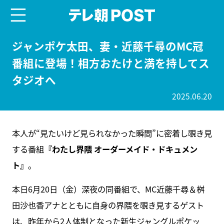
menu
テレ朝POST
ジャンポケ太田、妻・近藤千尋のMC冠
番組に登場！相方おたけと満を持してス
タジオへ
2025.06.20
本人が“見たいけど見られなかった瞬間”に密着し覗き見
する番組
『わたし界隈 オーダーメイド・ドキュメン
ト』
。
本日6月20日（金）深夜の同番組で、MC近藤千尋＆桝
田沙也香アナとともに自身の界隈を覗き見するゲスト
は、昨年から2人体制となった新生ジャングルポケッ