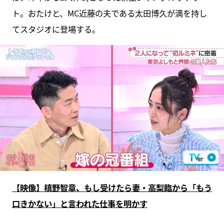
ト。おたけと、MC近藤の夫である太田博久が満を持し
てスタジオに登場する。
【映像】槙野智章、もし受けたら妻・高梨臨から「もう
口きかない」と言われた仕事を明かす