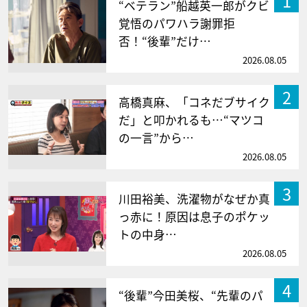
1
“ベテラン”船越英一郎がクビ
覚悟のパワハラ謝罪拒
否！“後輩”だけ…
2026.08.05
2
高橋真麻、「コネだブサイク
だ」と叩かれるも…“マツコ
の一言”から…
2026.08.05
3
川田裕美、洗濯物がなぜか真
っ赤に！原因は息子のポケッ
トの中身…
2026.08.05
4
“後輩”今田美桜、“先輩のパ