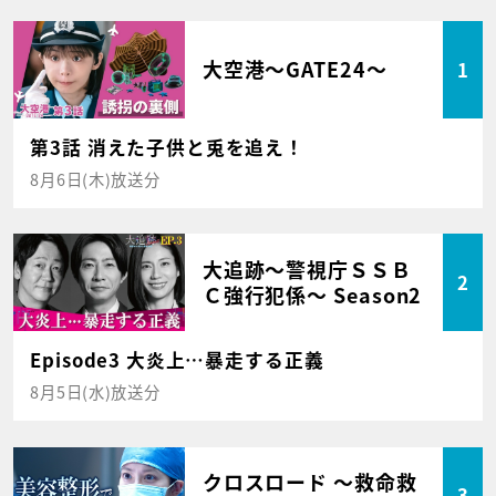
大空港～GATE24～
1
第3話 消えた子供と兎を追え！
8月6日(木)放送分
大追跡～警視庁ＳＳＢ
2
Ｃ強行犯係～ Season2
Episode3 大炎上…暴走する正義
8月5日(水)放送分
クロスロード ～救命救
3