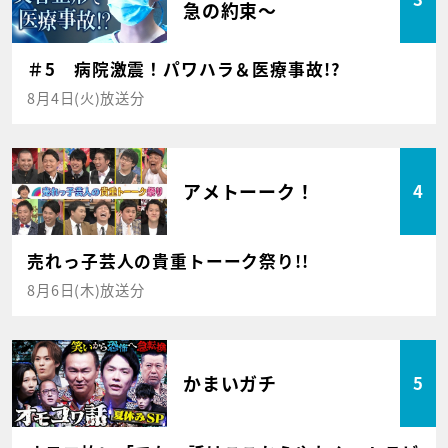
急の約束～
＃5 病院激震！パワハラ＆医療事故!?
8月4日(火)放送分
アメトーーク！
4
売れっ子芸人の貴重トーーク祭り!!
8月6日(木)放送分
かまいガチ
5