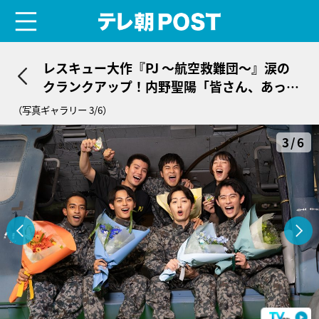
menu
テレ朝POST
レスキュー大作『PJ ～航空救難団～』涙の
クランクアップ！内野聖陽「皆さん、あっぱ
れだ!!」
（写真ギャラリー 3/6）
3/6