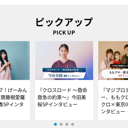
ピックアップ
PICK UP
ブ！げーみん
『クロスロード ～救命
『マジプロ
E齋藤樹愛羅
救急の約束～』今田美
ー、ももク
香SPインタ
桜SPインタビュー
クロ×東京0
ンタビュー