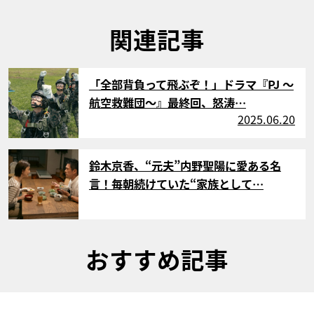
関連記事
サムネイル
「全部背負って飛ぶぞ！」ドラマ『PJ ～
航空救難団～』最終回、怒涛…
2025.06.20
サムネイル
鈴木京香、“元夫”内野聖陽に愛ある名
言！毎朝続けていた“家族として…
おすすめ記事