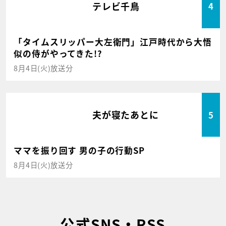
テレビ千鳥
4
「タイムスリッパー大左衛門」江戸時代から大悟
似の侍がやってきた!?
8月4日(火)放送分
夫が寝たあとに
5
ママを振り回す 男の子の行動SP
8月4日(火)放送分
公式SNS・RSS