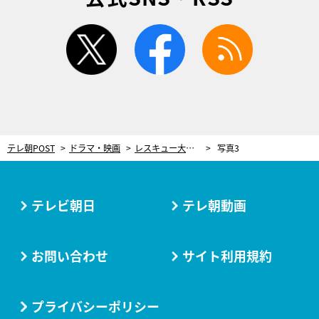
twitter
facebook
rss
テレ朝POST
ドラマ・映画
レスキュー大作『PJ ～航空救難団～』涙のクランクアップ！内野聖陽「皆さん、あっぱれだ!!」
写真3
テレビ朝日
テレ朝動画
お問い合わせ
サイト利用規約
プライバシーポリシー