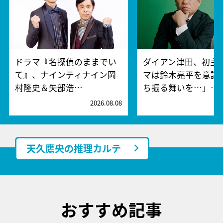
ドラマ『名探偵のままでい
ダイアン津田、初主
て』、ナインティナイン岡
マは鈴木亮平を意識!
村隆史＆矢部浩…
ち振る舞いを…」…
2026.08.08
2
天久鷹央の推理カルテ
おすすめ記事