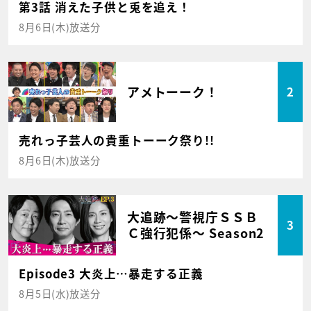
第3話 消えた子供と兎を追え！
8月6日(木)放送分
アメトーーク！
2
売れっ子芸人の貴重トーーク祭り!!
8月6日(木)放送分
大追跡～警視庁ＳＳＢ
3
Ｃ強行犯係～ Season2
Episode3 大炎上…暴走する正義
8月5日(水)放送分