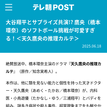
menu
テレ朝POST
大谷翔平とサプライズ共演!? 鷹央（橋本
環奈）のソフトボール挑戦が可愛すぎ
る！＜天久鷹央の推理カルテ＞
2025.06.18
絶賛放送中、橋本環奈主演のドラマ『
天久鷹央の推理カ
ルテ
』（原作／知念実希人）。
本作は、他に類を見ない能力と個性を持った天才ドクタ
ー・天久鷹央（あめく・たかお／橋本環奈）が、内科
医・小鳥遊優（たかなし・ゆう／三浦翔平）とバディを
組み、謎多き病状や殺人事件、超常現象までをも鮮やか