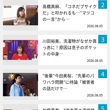
2
高橋真麻、「コネだブサイク
だ」と叩かれるも…“マツコ
の一言”から…
2026.08.05
3
川田裕美、洗濯物がなぜか真
っ赤に！原因は息子のポケッ
トの中身…
2026.08.05
4
“後輩”今田美桜、“先輩のパ
ワハラ問題”に持論「被害者
の話だけで…
2026.08.05
5