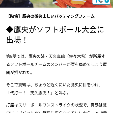
【映像】鷹央の微笑ましいバッティングフォーム
◆鷹央がソフトボール大会に
出場！
第8話では、鷹央の姉・天久真鶴（佐々木希）が所属す
るソフトボールチームのメンバーが腰を痛めてしまう展
開が描かれた。
そこで真鶴は、ちょうど近くにいた鷹央に目をつけ、
「代打ー！ 天久鷹央！」と叫ぶ。
打席はスリーボールワンストライクの状況で、真鶴は鷹
央に「（バットを）無理に振らなくていいから」と指示