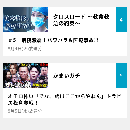
クロスロード ～救命救
4
急の約束～
＃5 病院激震！パワハラ＆医療事故!?
8月4日(火)放送分
かまいガチ
5
オモロ怖い「でな、話はここからやねん」トラビ
ス松倉参戦！
8月5日(水)放送分