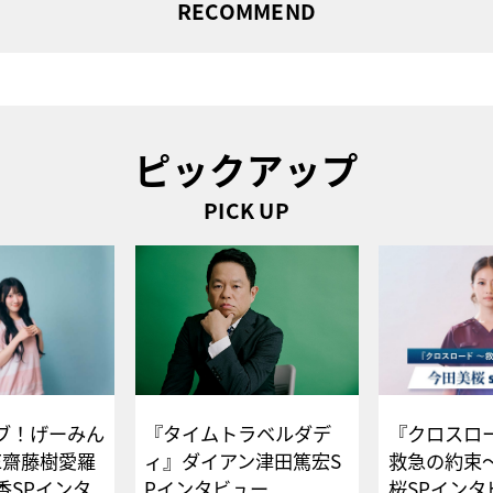
RECOMMEND
ピックアップ
PICK UP
ブ！げーみん
『タイムトラベルダデ
『クロスロー
E齋藤樹愛羅
ィ』ダイアン津田篤宏S
救急の約束
香SPインタ
Pインタビュー
桜SPイ