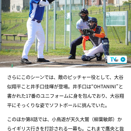
さらにこのシーンでは、敵のピッチャー役として、大谷
似翔平こと井手口佳暉が登場。井手口は“OHTANINI”と
書かれた17番のユニフォームに身を包んでおり、大谷翔
平にそっくりな姿でソフトボールに挑んでいた。
このほか第8話では、小鳥遊が天久大鷲（柳葉敏郎）か
らイギリス行きを打診される一幕も。これまで鷹央と抜