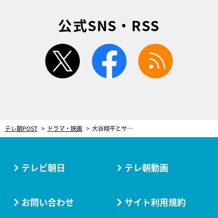
公式SNS・RSS
twitter
facebook
rss
テレ朝POST
ドラマ・映画
大谷翔平とサプライズ共演!? 鷹央（橋本環奈）のソフトボール挑戦が可愛すぎる！＜天久鷹央の推理カルテ＞
テレビ朝日
テレ朝動画
お問い合わせ
サイト利用規約