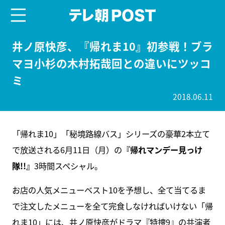
menu
テレ朝POST
井ノ原快彦、『帰れま10』初参戦！ブラ
マヨ小杉の木村拓哉回との違いにツッコ
ミ
2018.06.11
「帰れま10」「秘境路線バス」シリーズの豪華2本立て
で放送される6月11日（月）の
『帰れマンデー見っけ
隊!!』
3時間スペシャル。
お店の人気メニューベスト10を予想し、全て当てるま
で注文したメニューを全て完食しなければいけない「帰
れま10」には、井ノ原快彦がドラマ『特捜9』の共演者