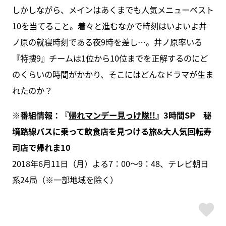
しかしながら、メインはあくまでも人気メニューベスト
10を当てること。着々と進むなかで時刻はいよいよ井
ノ原の就寝時刻である夜9時を差し…。井ノ原率いる
『特捜9』チームは1位から10位までを正解するのにど
のくらいの時間がかかり、そこにはどんなドラマが生ま
れたのか？
※番組情報：『
帰れマンデー見っけ隊!!
』3時間SP 秘
境路線バスに乗って飲食店を見つける旅&大人気回転寿
司店で
帰れま10
2018年6月11日（月）よる7：00～9：48、テレビ朝日
系24局（※一部地域を除く）
ス