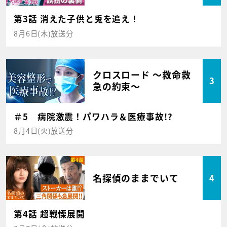
第3話 消えた子供と兎を追え！
8月6日(木)放送分
クロスロード ～救命救
3
急の約束～
＃5 病院激震！パワハラ＆医療事故!?
8月4日(火)放送分
名探偵のままでいて
4
第4話 超戦慄展開