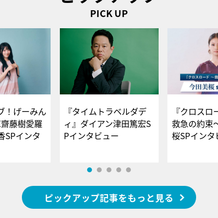
PICK UP
ブ！げーみん
『タイムトラベルダデ
『クロスロー
E齋藤樹愛羅
ィ』ダイアン津田篤宏S
救急の約束
香SPインタ
Pインタビュー
桜SPイ
ピックアップ記事をもっと見る