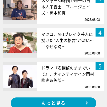
メジャー30球団で唯一の日
本人栄養士 ブルージェイ
ズ・岡本和真…
2026.08.08
4
マツコ、M-1ブレイク芸人に
授けた“人生の格言”が深い…
「幸せな時…
2026.08.08
5
ドラマ『名探偵のままでい
て』、ナインティナイン岡村
隆史＆矢部…
2026.08.08
もっと見る