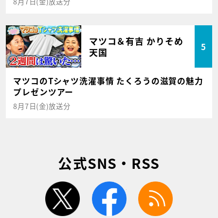
8月7日(金)放送分
マツコ＆有吉 かりそめ
5
天国
マツコのTシャツ洗濯事情 たくろうの滋賀の魅力
プレゼンツアー
8月7日(金)放送分
公式SNS・RSS
twitter
facebook
rss