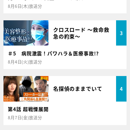
8月6日(木)放送分
クロスロード ～救命救
3
急の約束～
＃5 病院激震！パワハラ＆医療事故!?
8月4日(火)放送分
名探偵のままでいて
4
第4話 超戦慄展開
8月7日(金)放送分