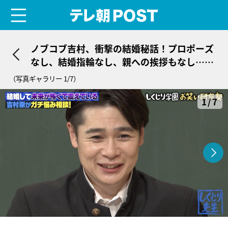
menu
テレ朝POST
ノブコブ吉村、衝撃の結婚秘話！プロポーズ
なし、結婚指輪なし、親への挨拶もなし…ス
タジオ騒然
（写真ギャラリー 1/7）
1/7