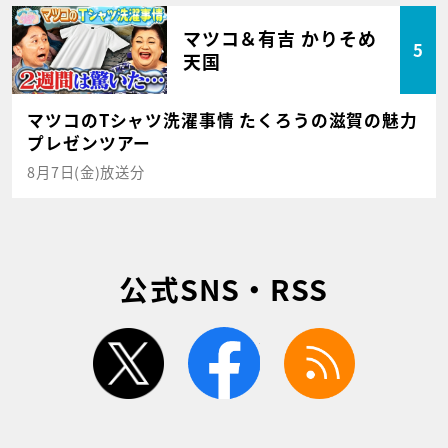
マツコ＆有吉 かりそめ
5
天国
マツコのTシャツ洗濯事情 たくろうの滋賀の魅力
プレゼンツアー
8月7日(金)放送分
公式SNS・RSS
twitter
facebook
rss