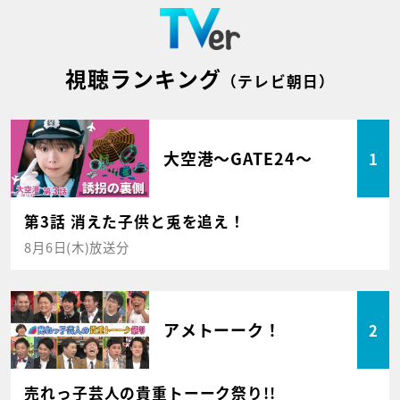
視聴ランキング
（テレビ朝日）
大空港～GATE24～
1
第3話 消えた子供と兎を追え！
8月6日(木)放送分
アメトーーク！
2
売れっ子芸人の貴重トーーク祭り!!