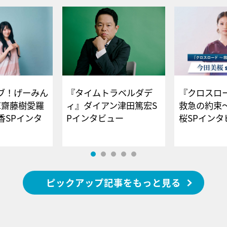
ブ！げーみん
『タイムトラベルダデ
『クロスロー
E齋藤樹愛羅
ィ』ダイアン津田篤宏S
救急の約束
香SPインタ
Pインタビュー
桜SPイ
ピックアップ記事をもっと見る