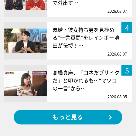
で外出す…
2026.08.07
4
既婚・彼女持ち男を見極め
る“一言質問”をレインボー池
田が伝授！…
2026.08.07
5
高橋真麻、「コネだブサイク
だ」と叩かれるも…“マツコ
の一言”から…
2026.08.05
もっと見る