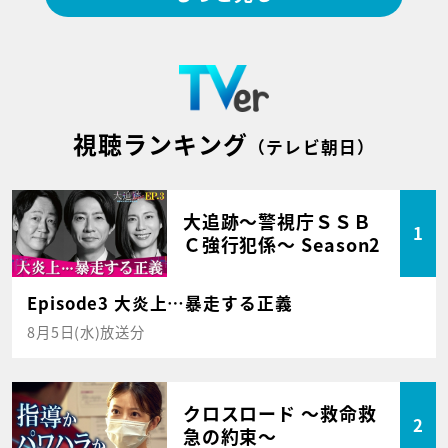
視聴ランキング
（テレビ朝日）
大追跡～警視庁ＳＳＢ
1
Ｃ強行犯係～ Season2
Episode3 大炎上…暴走する正義
8月5日(水)放送分
クロスロード ～救命救
2
急の約束～