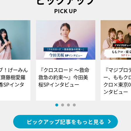
PICK UP
ブ！げーみん
『クロスロード ～救命
『マジプロ
E齋藤樹愛羅
救急の約束～』今田美
ー、ももク
香SPインタ
桜SPインタビュー
クロ×東京0
ンタビュー
ピックアップ記事をもっと見る