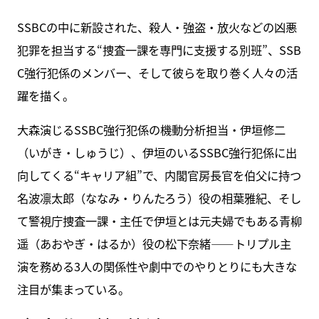
SSBCの中に新設された、殺人・強盗・放火などの凶悪
犯罪を担当する“捜査一課を専門に支援する別班”、SSB
C強行犯係のメンバー、そして彼らを取り巻く人々の活
躍を描く。
大森演じるSSBC強行犯係の機動分析担当・伊垣修二
（いがき・しゅうじ）、伊垣のいるSSBC強行犯係に出
向してくる“キャリア組”で、内閣官房長官を伯父に持つ
名波凛太郎（ななみ・りんたろう）役の相葉雅紀、そし
て警視庁捜査一課・主任で伊垣とは元夫婦でもある青柳
遥（あおやぎ・はるか）役の松下奈緒――トリプル主
演を務める3人の関係性や劇中でのやりとりにも大きな
注目が集まっている。