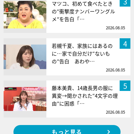
3
マツコ、初めて食べたとき
の“衝撃度ナンバーワングル
メ”を告白「…
2026.08.05
4
若槻千夏、家族にはあるの
に…家で自分だけ“ないも
の”告白 あわや…
2026.08.05
5
藤本美貴、14歳長男の服に
異変→聞かされた“4文字の理
由”に困惑「…
2026.08.05
もっと見る