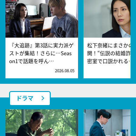
『大追跡』第3話に実力派ゲ
松下奈緒にまさかの
ストが集結！さらに…Seas
開！“伝説の結婚詐欺
on1で話題を呼ん…
密室で口説かれる…
2026.08.05
2
ドラマ