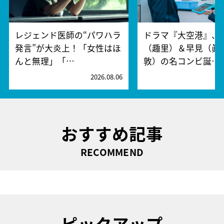
レジェンド医師の“パワハラ
ドラマ『大空港』、
発言”が大炎上！「女性はほ
（趣里）＆早見（眞
んと無理」「…
敦）の名コンビ誕…
2026.08.06
2
おすすめ記事
RECOMMEND
ピックアップ