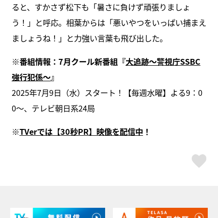
ると、すかさず松下も「暑さに負けず頑張りましょ
う！」と呼応。相葉からは「悪いやつをいっぱい捕まえ
ましょうね！」と力強い言葉も飛び出した。
※番組情報：7月クール新番組『
大追跡～警視庁SSBC
強行犯係～
』
2025年7月9日（水）スタート！【毎週水曜】よる9：0
0～、テレビ朝日系24局
※
TVerでは【30秒PR】映像を配信中
！
ス