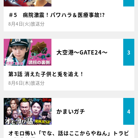
＃5 病院激震！パワハラ＆医療事故!?
8月4日(火)放送分
大空港～GATE24～
3
第3話 消えた子供と兎を追え！
8月6日(木)放送分
かまいガチ
4
オモロ怖い「でな、話はここからやねん」トラビ