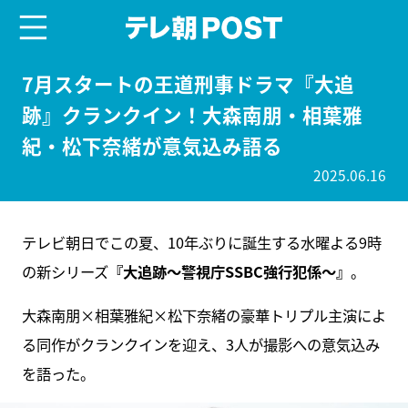
menu
テレ朝POST
7月スタートの王道刑事ドラマ『大追
跡』クランクイン！大森南朋・相葉雅
紀・松下奈緒が意気込み語る
2025.06.16
テレビ朝日でこの夏、10年ぶりに誕生する水曜よる9時
の新シリーズ
『大追跡～警視庁SSBC強行犯係～』
。
大森南朋×相葉雅紀×松下奈緒の豪華トリプル主演によ
る同作がクランクインを迎え、3人が撮影への意気込み
を語った。