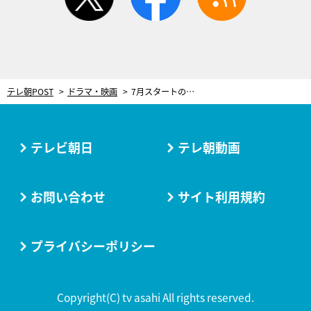
テレ朝POST
ドラマ・映画
7月スタートの王道刑事ドラマ『大追跡』クランクイン！大森南朋・相葉雅紀・松下奈緒が意気込み語る
テレビ朝日
テレ朝動画
お問い合わせ
サイト利用規約
プライバシーポリシー
Copyright(C) tv asahi All rights reserved.