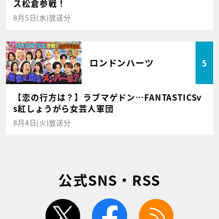
ス松倉参戦！
8月5日(水)放送分
ロンドンハーツ
5
【恋の行方は？】ラブマゲドン…FANTASTICSv
s紅しょうがら女芸人軍団
8月4日(火)放送分
公式SNS・RSS
twitter
facebook
rss