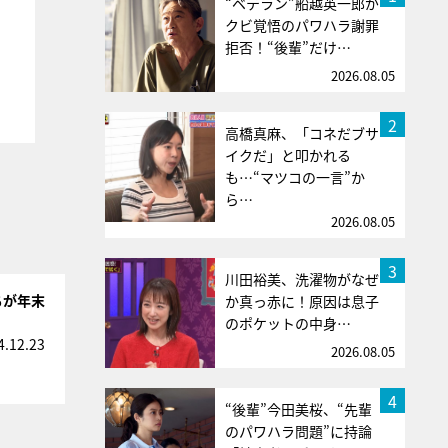
“ベテラン”船越英一郎が
クビ覚悟のパワハラ謝罪
拒否！“後輩”だけ…
2026.08.05
2
高橋真麻、「コネだブサ
イクだ」と叩かれる
も…“マツコの一言”か
ら…
2026.08.05
3
川田裕美、洗濯物がなぜ
ちが年末
か真っ赤に！原因は息子
のポケットの中身…
4.12.23
2026.08.05
4
“後輩”今田美桜、“先輩
のパワハラ問題”に持論