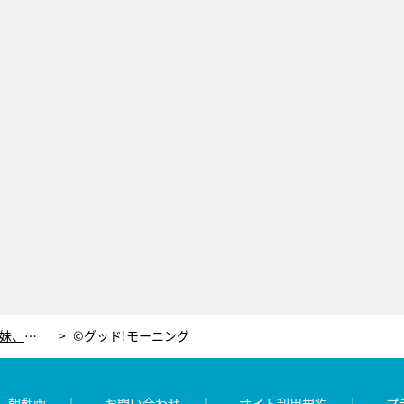
島本真衣はイカ、福田成美は玉子…4姉妹、可愛すぎる“お寿司”になりきり！
©グッド!モーニング
レ朝動画
お問い合わせ
サイト利用規約
プ