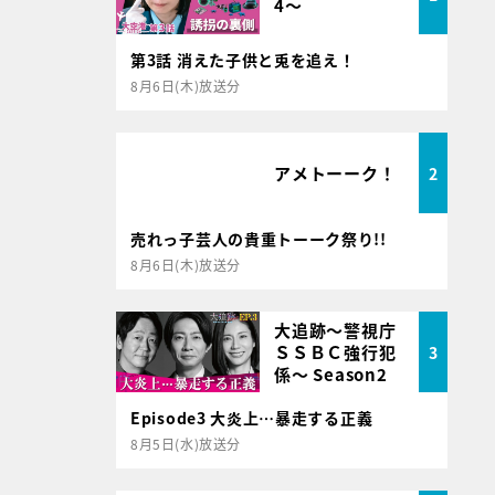
4～
第3話 消えた子供と兎を追え！
8月6日(木)放送分
アメトーーク！
2
売れっ子芸人の貴重トーーク祭り!!
8月6日(木)放送分
大追跡～警視庁
ＳＳＢＣ強行犯
3
係～ Season2
Episode3 大炎上…暴走する正義
8月5日(水)放送分