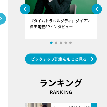
ぐ』＝LOV
『タイムトラベルダディ』ダイアン
『
香SPインタ
津田篤宏SPインタビュー
～
ピックアップ記事をもっと見る
ランキング
RANKING
1