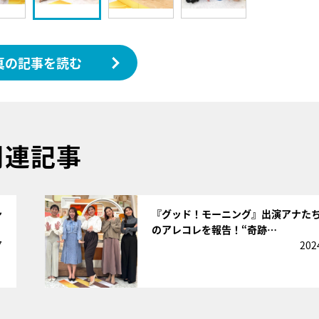
真の記事を読む
関連記事
サムネイル
ン
『グッド！モーニング』出演アナた
のアレコレを報告！“奇跡…
7
202