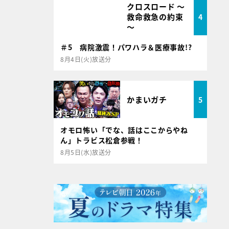
クロスロード ～
救命救急の約束
4
～
＃5 病院激震！パワハラ＆医療事故!?
8月4日(火)放送分
かまいガチ
5
オモロ怖い「でな、話はここからやね
ん」トラビス松倉参戦！
8月5日(水)放送分