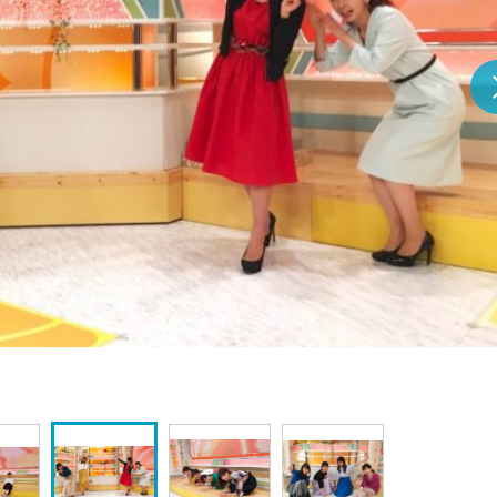
『アイ＝ラブ！げーみん
E齋藤樹愛羅＆佐々木舞
ビュー