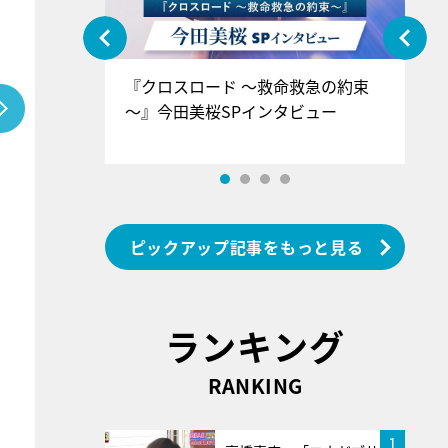
ぐ』＝LOV
『クロスロード ～救命救急の約束
『
香SPインタ
～』今田美桜SPインタビュー
ロ
ン
ピックアップ記事をもっと見る
ランキング
RANKING
1