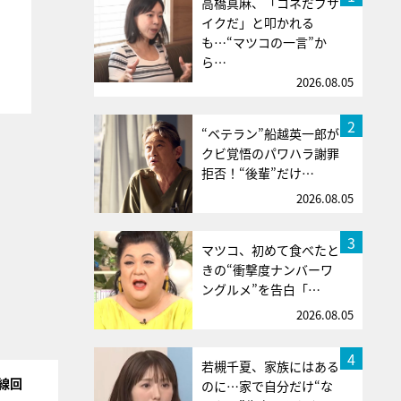
高橋真麻、「コネだブサ
イクだ」と叩かれる
も…“マツコの一言”か
ら…
2026.08.05
2
“ベテラン”船越英一郎が
クビ覚悟のパワハラ謝罪
拒否！“後輩”だけ…
2026.08.05
3
マツコ、初めて食べたと
きの“衝撃度ナンバーワ
ングルメ”を告白「…
2026.08.05
4
若槻千夏、家族にはある
線回
のに…家で自分だけ“な