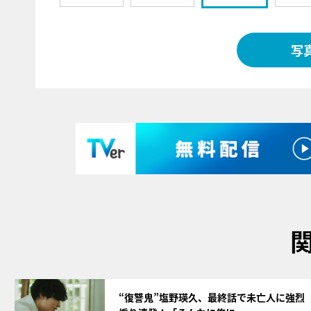
写
サムネイル
“復讐鬼”塩野瑛久、最終話で未亡人に強烈