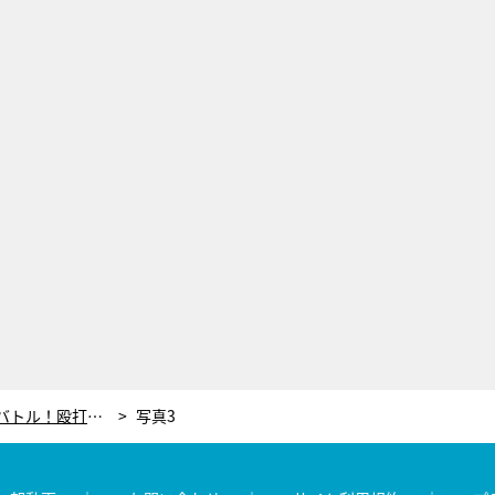
“DV不倫相手”塩野瑛久と血塗れバトル！殴打、目くらまし…“弁護士”麻生久美子が火事場の馬鹿力を発揮＜ドラマ『魔物』＞
写真3