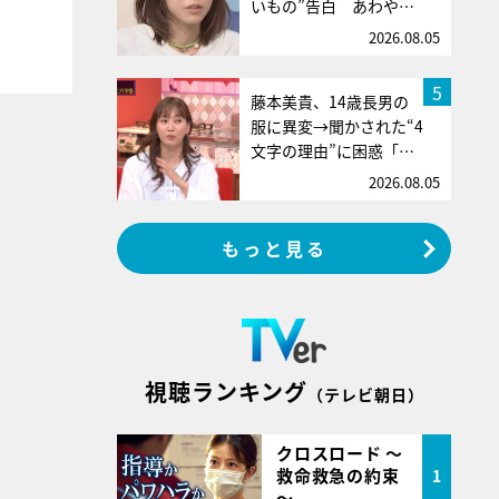
いもの”告白 あわや…
2026.08.05
5
藤本美貴、14歳長男の
服に異変→聞かされた“4
文字の理由”に困惑「…
2026.08.05
もっと見る
視聴ランキング
（テレビ朝日）
クロスロード ～
救命救急の約束
1
～