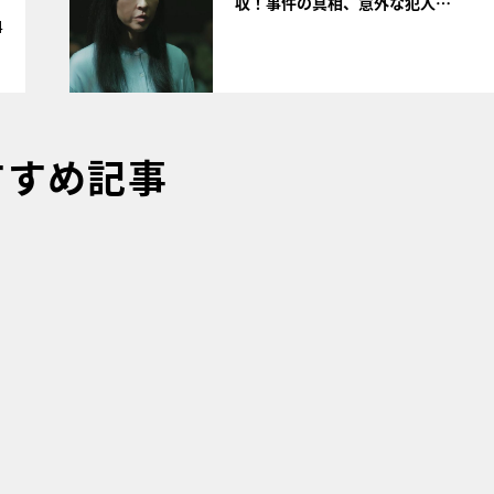
収！事件の真相、意外な犯人…
4
すすめ記事