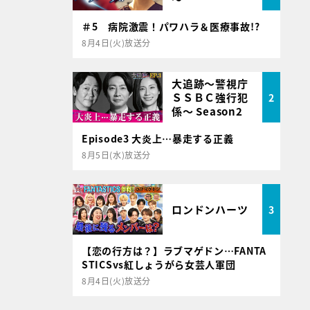
＃5 病院激震！パワハラ＆医療事故!?
8月4日(火)放送分
大追跡～警視庁
ＳＳＢＣ強行犯
2
係～ Season2
Episode3 大炎上…暴走する正義
8月5日(水)放送分
ロンドンハーツ
3
【恋の行方は？】ラブマゲドン…FANTA
STICSvs紅しょうがら女芸人軍団
8月4日(火)放送分