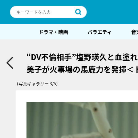
ドラマ・映画
バラエティ
音
“DV不倫相手”塩野瑛久と血塗
美子が火事場の馬鹿力を発揮＜
（写真ギャラリー 3/5）