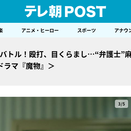
テレ
楽
アニメ・ヒーロー
スポーツ
アナウ
れバトル！殴打、目くらまし…“弁護士”
ドラマ『魔物』＞
3/5