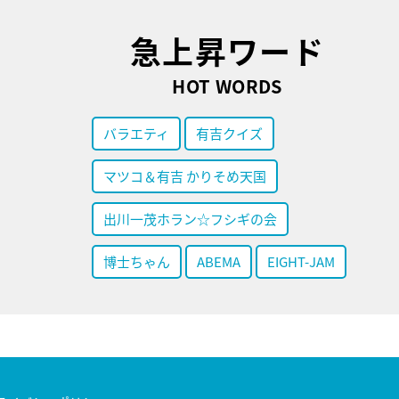
急上昇ワード
HOT WORDS
バラエティ
有吉クイズ
マツコ＆有吉 かりそめ天国
出川一茂ホラン☆フシギの会
博士ちゃん
ABEMA
EIGHT-JAM