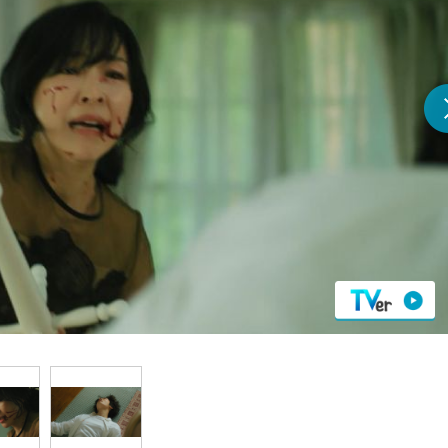
『アイ＝ラブ！げーみん
E齋藤樹愛羅＆佐々木舞
ビュー