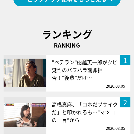
ランキング
RANKING
1
“ベテラン”船越英一郎がクビ
覚悟のパワハラ謝罪拒
否！“後輩”だけ…
2026.08.05
2
高橋真麻、「コネだブサイク
だ」と叩かれるも…“マツコ
の一言”から…
2026.08.05