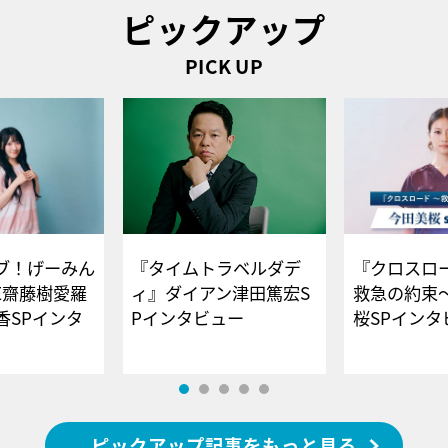
ピックアップ
PICK UP
ブ！げーみん
『タイムトラベルダデ
『クロスロー
E齋藤樹愛羅
ィ』ダイアン津田篤宏S
救急の約束
香SPインタ
Pインタビュー
桜SPイ
ピックアップ記事をもっと見る