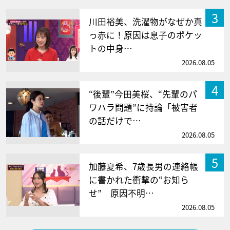
3
川田裕美、洗濯物がなぜか真
っ赤に！原因は息子のポケッ
トの中身…
2026.08.05
4
“後輩”今田美桜、“先輩のパ
ワハラ問題”に持論「被害者
の話だけで…
2026.08.05
5
加藤夏希、7歳長男の連絡帳
に書かれた衝撃の“お知ら
せ” 原因不明…
2026.08.05