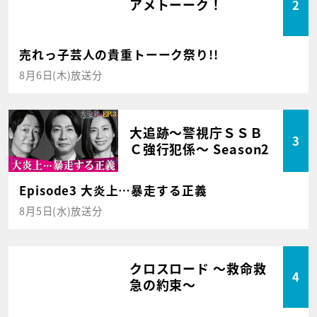
アメトーーク！
2
売れっ子芸人の貴重トーーク祭り!!
8月6日(木)放送分
大追跡～警視庁ＳＳＢ
3
Ｃ強行犯係～ Season2
Episode3 大炎上…暴走する正義
8月5日(水)放送分
クロスロード ～救命救
4
急の約束～