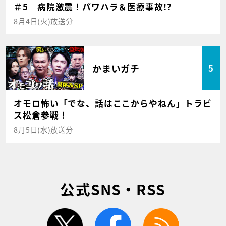
＃5 病院激震！パワハラ＆医療事故!?
8月4日(火)放送分
かまいガチ
5
オモロ怖い「でな、話はここからやねん」トラビ
ス松倉参戦！
8月5日(水)放送分
公式SNS・RSS
twitter
facebook
rss