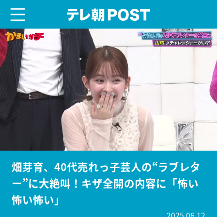
menu
テレ朝POST
畑芽育、40代売れっ子芸人の“ラブレタ
ー”に大絶叫！キザ全開の内容に「怖い
怖い怖い」
2025.06.12