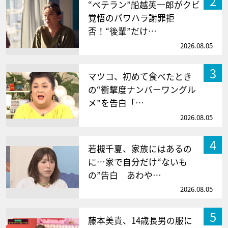
2
“ベテラン”船越英一郎がクビ
覚悟のパワハラ謝罪拒
否！“後輩”だけ…
2026.08.05
3
マツコ、初めて食べたとき
の“衝撃度ナンバーワングル
メ”を告白「…
2026.08.05
4
若槻千夏、家族にはあるの
に…家で自分だけ“ないも
の”告白 あわや…
2026.08.05
5
藤本美貴、14歳長男の服に