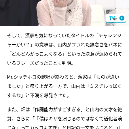
そして、濱家も気になっていたタイトルの「チャレンジ
ャーかい？」の意味は、山内がフラれた無念さをバネに
「どんどんかっこよくなる」といった決意が込められて
いるフレーズだったことも判明。
Mr.シャチホコの歌唱が終わると、濱家は「ものが違い
ました」と盛り上がる一方で、山内は「ミスチルっぽく
するな」と不満を爆発させた。
また、畑は「作詞能力がすごすぎる」と山内の文才を絶
賛。さらに「『僕はキザを演じるのではなくて道化者演
じな』ってカッコよすぎ」と日記の一文をいじると、山