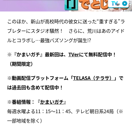
このほか、新山が高校時代の彼女に送った“重すぎる”ラ
ブレターにスタジオ騒然！ さらに、荒川はあのアイド
ルとコラボし…最強バズソングが誕生!?
※『かまいガチ』最新回は、
TVer
にて無料配信中！
（期間限定）
※動画配信プラットフォーム「
TELASA（テラサ）
」で
は過去回も含めて配信中！
※番組情報：『
かまいガチ
』
毎週水曜よる11：15～11：45、テレビ朝日系24局（※
一部地域を除く）