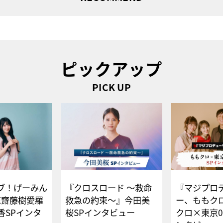
ピックアップ
PICK UP
ブ！げーみん
『クロスロード ～救命
『マジプロ
E齋藤樹愛羅
救急の約束～』今田美
ー、ももク
香SPインタ
桜SPインタビュー
クロ×東京0