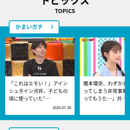
TOPICS
かまいガチ
「これはエモい！」アイン
橋本環奈、わずか15
シュタイン河井、子どもの
ってしまう非常事態
頃に使っていた“…
ってもうた…」共…
2026.07.30
2