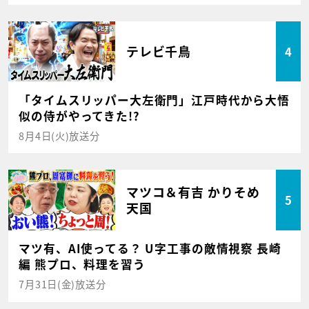
テレビ千鳥
4
「タイムスリッパー大左衛門」江戸時代から大悟
似の侍がやってきた!?
8月4日(火)放送分
マツコ＆有吉 かりそめ
5
天国
マツ有、AI使ってる？ U字工事の敵情視察 長崎
編 熊プロ、料理を習う
7月31日(金)放送分