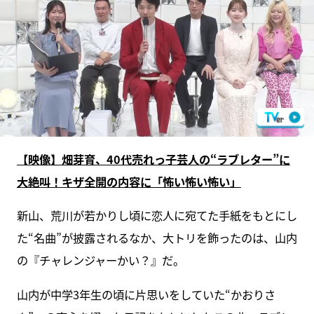
【映像】畑芽育、40代売れっ子芸人の“ラブレター”に
大絶叫！キザ全開の内容に「怖い怖い怖い」
新山、荒川が若かりし頃に恋人に宛てた手紙をもとにし
た“名曲”が披露されるなか、大トリを飾ったのは、山内
の『チャレンジャーかい？』だ。
山内が中学3年生の頃に片思いをしていた“かおりさ