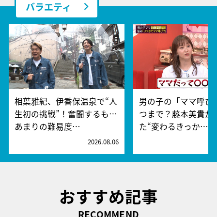
バラエティ
相葉雅紀、伊香保温泉で“人
男の子の「ママ呼び
生初の挑戦”！奮闘するも…
つまで？藤本美貴が
あまりの難易度…
た“変わるきっか…
2026.08.06
2
おすすめ記事
RECOMMEND