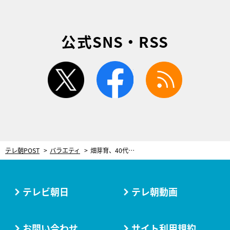
公式SNS・RSS
twitter
facebook
rss
テレ朝POST
バラエティ
畑芽育、40代売れっ子芸人の“ラブレター”に大絶叫！キザ全開の内容に「怖い怖い怖い」
テレビ朝日
テレ朝動画
お問い合わせ
サイト利用規約