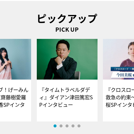
ピックアップ
PICK UP
ブ！げーみん
『タイムトラベルダデ
『クロスロー
E齋藤樹愛羅
ィ』ダイアン津田篤宏S
救急の約束
香SPインタ
Pインタビュー
桜SPイ