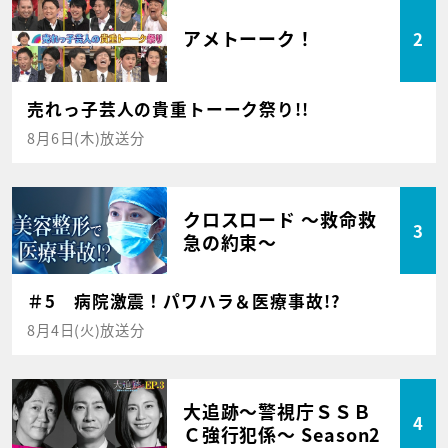
アメトーーク！
2
売れっ子芸人の貴重トーーク祭り!!
8月6日(木)放送分
クロスロード ～救命救
3
急の約束～
＃5 病院激震！パワハラ＆医療事故!?
8月4日(火)放送分
大追跡～警視庁ＳＳＢ
4
Ｃ強行犯係～ Season2