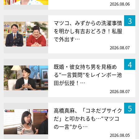
2026.08.06
3
マツコ、みずからの洗濯事情
を明かし有吉おどろき！私服
で外出す…
2026.08.07
4
既婚・彼女持ち男を見極め
る“一言質問”をレインボー池
田が伝授！…
2026.08.07
5
高橋真麻、「コネだブサイク
だ」と叩かれるも…“マツコ
の一言”から…
2026.08.05