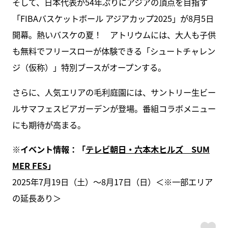
そして、日本代表が54年ぶりにアジアの頂点を目指す
「FIBAバスケットボール アジアカップ2025」が8月5日
開幕。熱いバスケの夏！ アトリウムには、大人も子供
も無料でフリースローが体験できる「シュートチャレン
ジ（仮称）」特別ブースがオープンする。
さらに、人気エリアの毛利庭園には、サントリー生ビー
ルサマフェスビアガーデンが登場。番組コラボメニュー
にも期待が高まる。
※イベント情報：「
テレビ朝日・六本木ヒルズ SUM
MER FES
」
2025年7月19日（土）～8月17日（日）＜※一部エリア
の延長あり＞
ス