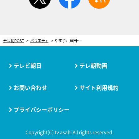
テレ朝POST
バラエティ
やす子、芦田愛菜のロケに大爆笑！「自撮りがヘタで…」サンドも「何してんの？」と呆れツッコミ
テレビ朝日
テレ朝動画
お問い合わせ
サイト利用規約
プライバシーポリシー
Copyright(C) tv asahi All rights reserved.