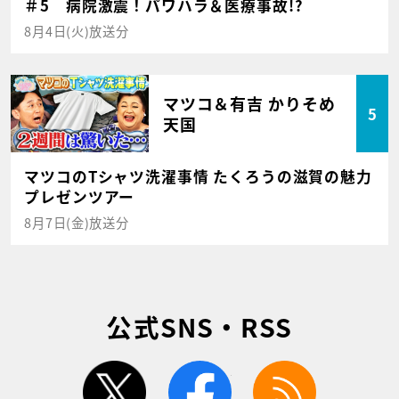
＃5 病院激震！パワハラ＆医療事故!?
8月4日(火)放送分
マツコ＆有吉 かりそめ
5
天国
マツコのTシャツ洗濯事情 たくろうの滋賀の魅力
プレゼンツアー
8月7日(金)放送分
公式SNS・RSS
twitter
facebook
rss