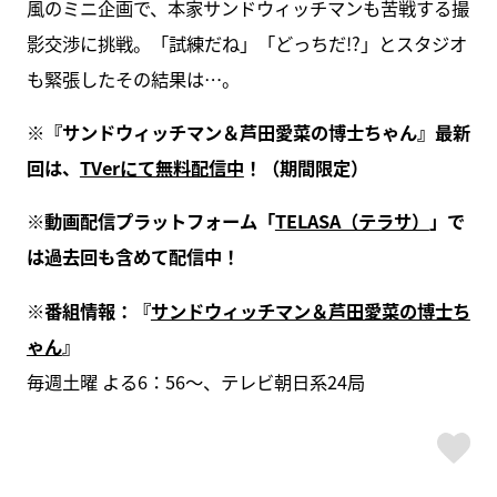
風のミニ企画で、本家サンドウィッチマンも苦戦する撮
影交渉に挑戦。「試練だね」「どっちだ!?」とスタジオ
も緊張したその結果は…。
※『サンドウィッチマン＆芦田愛菜の博士ちゃん』最新
回は、
TVerにて無料配信中
！（期間限定）
※動画配信プラットフォーム「
TELASA（テラサ）
」で
は過去回も含めて配信中！
※番組情報：『
サンドウィッチマン＆芦田愛菜の博士ち
ゃん
』
毎週土曜 よる6：56～、テレビ朝日系24局
ス