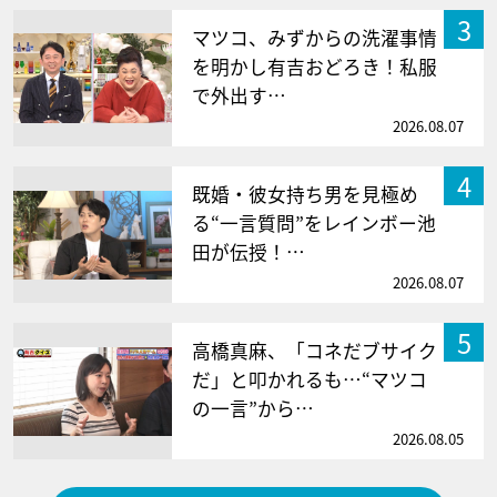
3
マツコ、みずからの洗濯事情
を明かし有吉おどろき！私服
で外出す…
2026.08.07
4
既婚・彼女持ち男を見極め
る“一言質問”をレインボー池
田が伝授！…
2026.08.07
5
高橋真麻、「コネだブサイク
だ」と叩かれるも…“マツコ
の一言”から…
2026.08.05