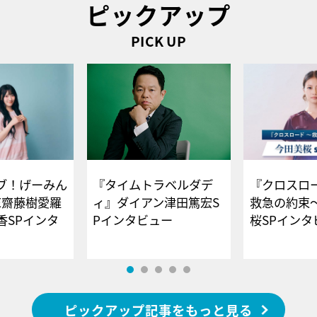
ピックアップ
PICK UP
ブ！げーみん
『タイムトラベルダデ
『クロスロー
E齋藤樹愛羅
ィ』ダイアン津田篤宏S
救急の約束
香SPインタ
Pインタビュー
桜SPイ
ピックアップ記事をもっと見る