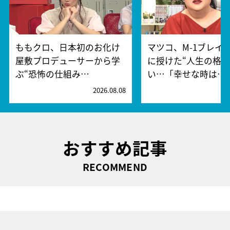
ももクロ、日本初のお化け
マツコ、M-1ブレイ
屋敷プロデューサーから学
に授けた“人生の格言
ぶ“恐怖の仕組み…
い…「幸せな時は…
2026.08.08
2
おすすめ記事
RECOMMEND