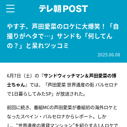
menu
テレ朝POST
やす子、芦田愛菜のロケに大爆笑！「自
撮りがヘタで…」サンドも「何してん
の？」と呆れツッコミ
2025.06.08
6月7日（土）の『
サンドウィッチマン＆芦田愛菜の博
士ちゃん
』では、「芦田愛菜 世界遺産の街 バルセロナ
で1日暮らしてみたSP」が放送された。
前回に続き、番組MCの芦田愛菜が番組初の海外ロケと
なったスペイン・バルセロナからレポート。しか
し、“世界遺産の賃貸マンション”を紹介する1人ロケで