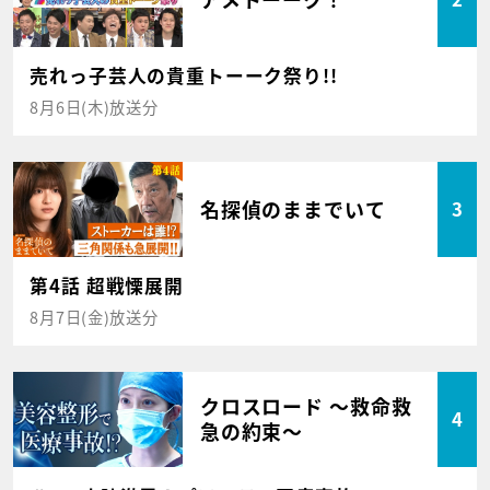
売れっ子芸人の貴重トーーク祭り!!
8月6日(木)放送分
名探偵のままでいて
3
第4話 超戦慄展開
8月7日(金)放送分
クロスロード ～救命救
4
急の約束～