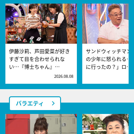
伊藤沙莉、芦田愛菜が好き
サンドウィッチマン、
すぎて目を合わせられな
の少年に怒られる…
い…『博士ちゃん』…
に行ったの？」ロ…
2026.08.08
2
バラエティ