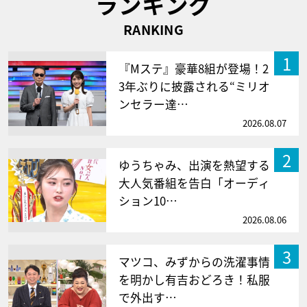
ランキング
RANKING
1
『Mステ』豪華8組が登場！2
3年ぶりに披露される“ミリオ
ンセラー達…
2026.08.07
2
ゆうちゃみ、出演を熱望する
大人気番組を告白「オーディ
ション10…
2026.08.06
3
マツコ、みずからの洗濯事情
を明かし有吉おどろき！私服
で外出す…