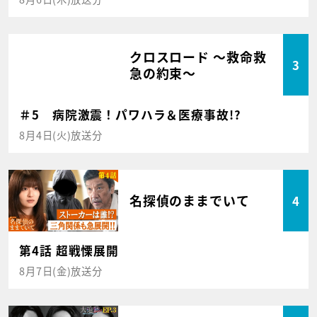
クロスロード ～救命救
3
急の約束～
＃5 病院激震！パワハラ＆医療事故!?
8月4日(火)放送分
名探偵のままでいて
4
第4話 超戦慄展開
8月7日(金)放送分