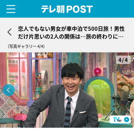
menu
テレ朝POST
恋人でもない男女が車中泊で500日旅！男性
だけ片思いの2人の関係は…旅の終わりにま
さかの結末
（写真ギャラリー 4/4）
4/4