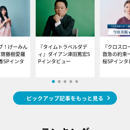
ブ！げーみん
『タイムトラベルダデ
『クロスロー
E齋藤樹愛羅
ィ』ダイアン津田篤宏S
救急の約束
香SPインタ
Pインタビュー
桜SPイ
ピックアップ記事をもっと見る