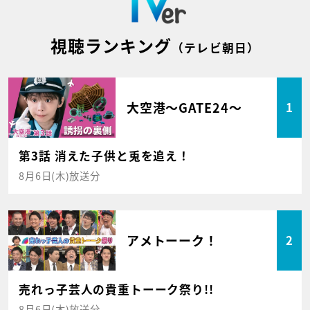
視聴ランキング
（テレビ朝日）
大空港～GATE24～
1
第3話 消えた子供と兎を追え！
8月6日(木)放送分
アメトーーク！
2
売れっ子芸人の貴重トーーク祭り!!
8月6日(木)放送分