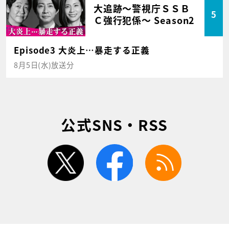
大追跡～警視庁ＳＳＢ
5
Ｃ強行犯係～ Season2
Episode3 大炎上…暴走する正義
8月5日(水)放送分
公式SNS・RSS
twitter
facebook
rss