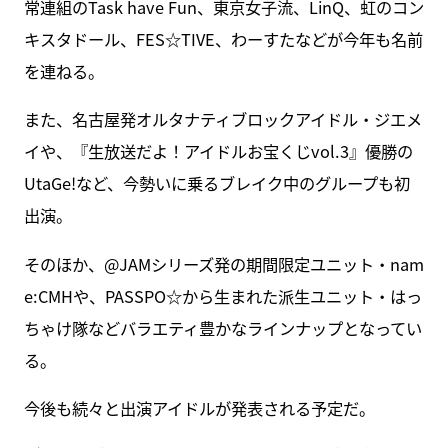
常連組のTask have Fun、東京女子流、LinQ、虹のコン
キスタドール、FES☆TIVE、わーすたなどが今年も名前
を連ねる。
また、名古屋発オルタナティブロックアイドル・ジエメ
イや、『生放送だよ！アイドルお宝くじvol.3』優勝の
UtaGe!など、今勢いに乗るブレイク中のグループも初
出演。
そのほか、@JAMシリーズ発の期間限定ユニット・nam
e:CMHや、PASSPO☆から生まれた派生ユニット・はっ
ちゃけ隊などバラエティ豊かなラインナップとなってい
る。
今後も続々と出演アイドルが発表される予定だ。