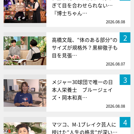
ぎて目を合わせられない…
『博士ちゃん…
2026.08.08
2
高橋文哉、“体のある部分”の
サイズが規格外？黒柳徹子も
目を見張…
2026.08.07
3
メジャー30球団で唯一の日
本人栄養士 ブルージェイ
ズ・岡本和真…
2026.08.08
4
マツコ、M-1ブレイク芸人に
授けた“人生の格言”が深い…