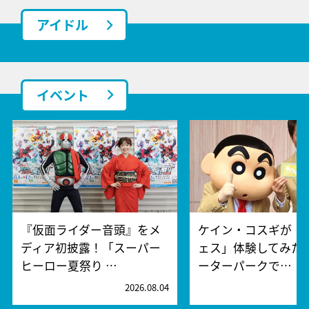
アイドル
イベント
『仮面ライダー音頭』をメ
ケイン・コスギが「
ディア初披露！「スーパー
ェス」体験してみた
ヒーロー夏祭り …
ーターパークで…
2026.08.04
2