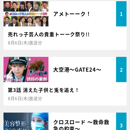
アメトーーク！
1
売れっ子芸人の貴重トーーク祭り!!
8月6日(木)放送分
大空港～GATE24～
2
第3話 消えた子供と兎を追え！
8月6日(木)放送分
クロスロード ～救命救
3
急の約束～