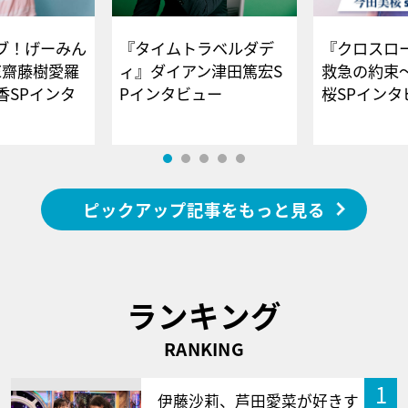
ブ！げーみん
『タイムトラベルダデ
『クロスロー
E齋藤樹愛羅
ィ』ダイアン津田篤宏S
救急の約束
香SPインタ
Pインタビュー
桜SPイ
ピックアップ記事をもっと見る
ランキング
RANKING
1
伊藤沙莉、芦田愛菜が好きす