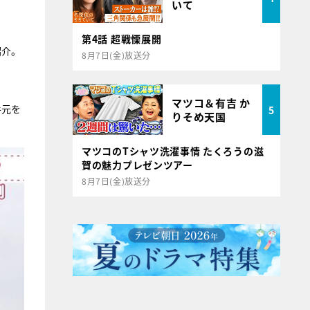
いて
第4話 超戦慄展開
紹介。
8月7日(金)放送分
マツコ＆有吉 か
手元を
5
りそめ天国
マツコのTシャツ洗濯事情 たくろうの滋
賀の魅力プレゼンツアー
8月7日(金)放送分