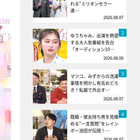
れる“ミリオンセラー
達…
2026.08.07
2
ゆうちゃみ、出演を熱望
する大人気番組を告白
「オーディション10…
2026.08.06
3
マツコ、みずからの洗濯
事情を明かし有吉おどろ
き！私服で外出す…
2026.08.07
4
既婚・彼女持ち男を見極
める“一言質問”をレイン
ボー池田が伝授！…
2026.08.07