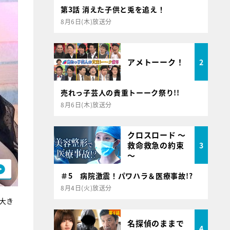
第3話 消えた子供と兎を追え！
8月6日(木)放送分
アメトーーク！
2
売れっ子芸人の貴重トーーク祭り!!
8月6日(木)放送分
クロスロード ～
救命救急の約束
3
～
＃5 病院激震！パワハラ＆医療事故!?
8月4日(火)放送分
大き
名探偵のままで
4