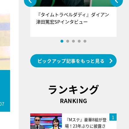
ぐ』＝LOV
『タイムトラベルダディ』ダイアン
『
香SPインタ
津田篤宏SPインタビュー
～
ピックアップ記事をもっと見る
り
ランキング
RANKING
07
1
『Mステ』豪華8組が登
場！23年ぶりに披露さ
。