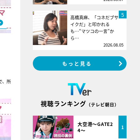
5
高橋真麻、「コネだブサ
イクだ」と叩かれる
も…“マツコの一言”か
ら…
2026.08.05
もっと見る
で、所
視聴ランキング
（テレビ朝日）
大空港～GATE2
1
4～