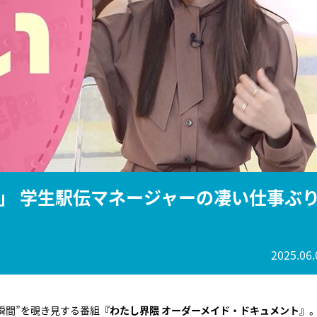
『アイ＝ラブ！げーみん
E齋藤樹愛羅＆佐々木舞
ビュー
」 学生駅伝マネージャーの凄い仕事ぶ
2025.06.
瞬間”を覗き見する番組
『わたし界隈 オーダーメイド・ドキュメント』