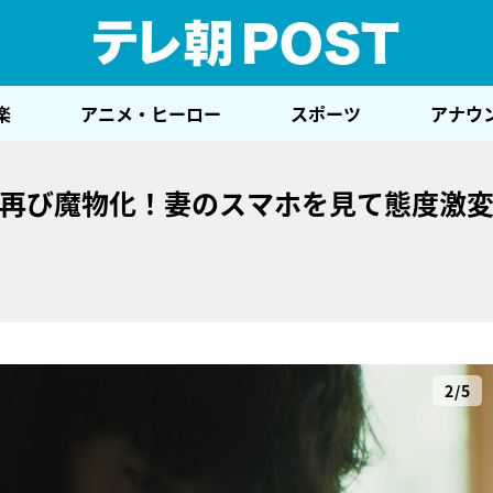
テレ
楽
アニメ・ヒーロー
スポーツ
アナウ
…再び魔物化！妻のスマホを見て態度激
2/5