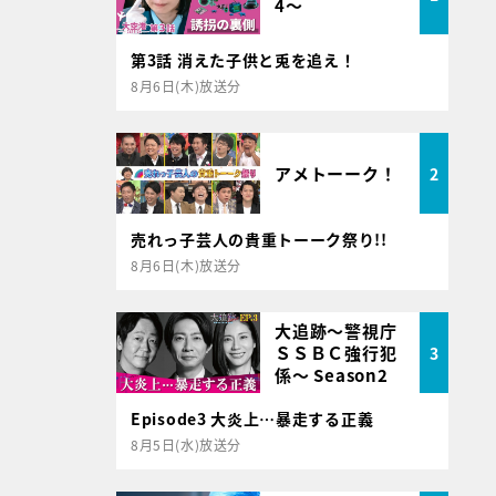
4～
第3話 消えた子供と兎を追え！
8月6日(木)放送分
アメトーーク！
2
売れっ子芸人の貴重トーーク祭り!!
8月6日(木)放送分
大追跡～警視庁
ＳＳＢＣ強行犯
3
係～ Season2
Episode3 大炎上…暴走する正義
8月5日(水)放送分