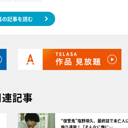
真の記事を読む
関連記事
サムネイル
“復讐鬼”塩野瑛久、最終話で未亡人
煽り連発！「そんなに俺に…