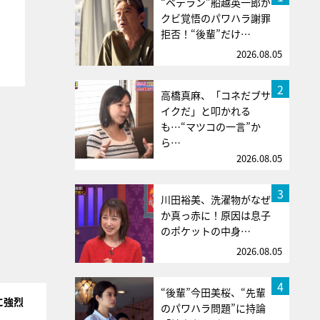
“ベテラン”船越英一郎が
クビ覚悟のパワハラ謝罪
拒否！“後輩”だけ…
2026.08.05
2
高橋真麻、「コネだブサ
イクだ」と叩かれる
も…“マツコの一言”か
ら…
2026.08.05
3
川田裕美、洗濯物がなぜ
か真っ赤に！原因は息子
のポケットの中身…
2026.08.05
4
“後輩”今田美桜、“先輩
に強烈
のパワハラ問題”に持論