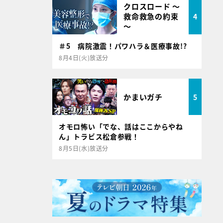
クロスロード ～
救命救急の約束
4
～
＃5 病院激震！パワハラ＆医療事故!?
8月4日(火)放送分
かまいガチ
5
オモロ怖い「でな、話はここからやね
ん」トラビス松倉参戦！
8月5日(水)放送分