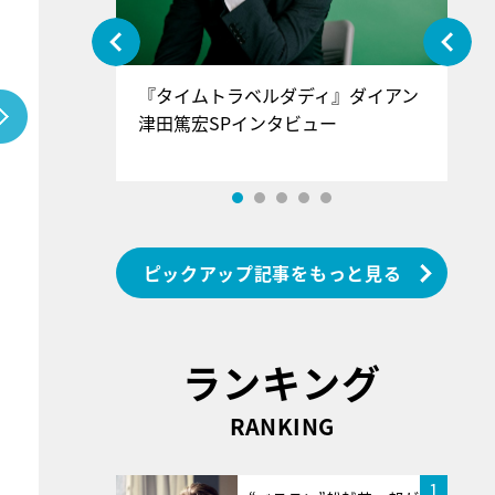
ぐ』＝LOV
『タイムトラベルダディ』ダイアン
『
香SPインタ
津田篤宏SPインタビュー
～
ピックアップ記事をもっと見る
ランキング
RANKING
1