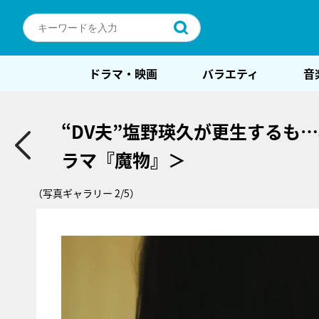
ドラマ・映画
バラエティ
音
“DV夫”塩野瑛久が更生するも
ラマ『魔物』＞
（写真ギャラリー 2/5）