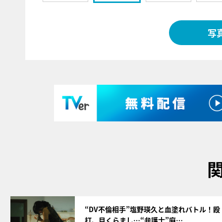
写
サムネイル
“DV不倫相手”塩野瑛久と血塗れバトル！殴
打、目くらまし…“弁護士”麻…