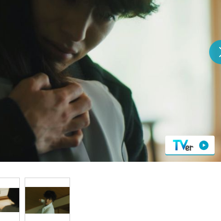
『アイ＝ラブ！げーみん
E齋藤樹愛羅＆佐々木舞
ビュー