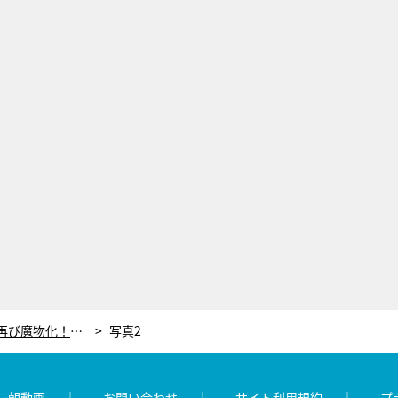
“DV夫”塩野瑛久が更生するも…再び魔物化！妻のスマホを見て態度激変＜ドラマ『魔物』＞
写真2
レ朝動画
お問い合わせ
サイト利用規約
プ