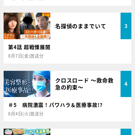
名探偵のままでいて
3
第4話 超戦慄展開
8月7日(金)放送分
クロスロード ～救命救
4
急の約束～
＃5 病院激震！パワハラ＆医療事故!?
8月4日(火)放送分