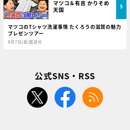
マツコ＆有吉 かりそめ
5
天国
マツコのTシャツ洗濯事情 たくろうの滋賀の魅力
プレゼンツアー
8月7日(金)放送分
公式SNS・RSS
twitter
facebook
rss