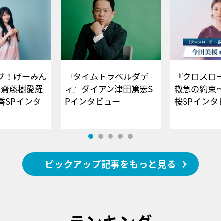
ブ！げーみん
『タイムトラベルダデ
『クロスロー
E齋藤樹愛羅
ィ』ダイアン津田篤宏S
救急の約束
香SPインタ
Pインタビュー
桜SPイ
ピックアップ記事をもっと見る