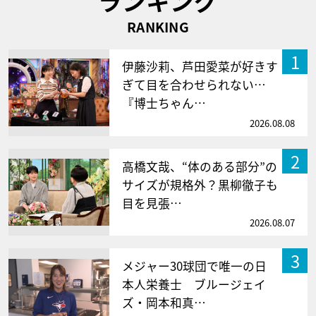
ランキング
RANKING
1
伊藤沙莉、芦田愛菜が好きす
ぎて目を合わせられない…
『博士ちゃん…
2026.08.08
2
高橋文哉、“体のある部分”の
サイズが規格外？黒柳徹子も
目を見張…
2026.08.07
3
メジャー30球団で唯一の日
本人栄養士 ブルージェイ
ズ・岡本和真…