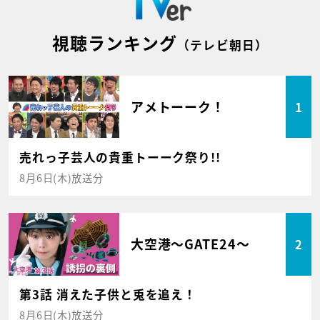
視聴ランキング
（テレビ朝日）
アメトーーク！
1
売れっ子芸人の貴重トーーク祭り!!
8月6日(木)放送分
大空港～GATE24～
2
第3話 消えた子供と兎を追え！
8月6日(木)放送分