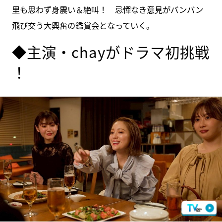
里も思わず身震い＆絶叫！ 忌憚なき意見がバンバン
飛び交う大興奮の鑑賞会となっていく。
◆主演・chayがドラマ初挑戦
！