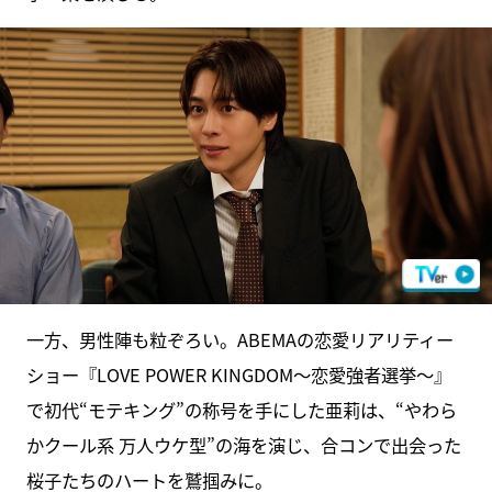
一方、男性陣も粒ぞろい。ABEMAの恋愛リアリティー
ショー『LOVE POWER KINGDOM～恋愛強者選挙～』
で初代“モテキング”の称号を手にした亜莉は、“やわら
かクール系 万人ウケ型”の海を演じ、合コンで出会った
桜子たちのハートを鷲掴みに。