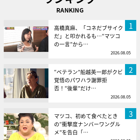
RANKING
1
高橋真麻、「コネだブサイク
だ」と叩かれるも…“マツコ
の一言”から…
2026.08.05
2
“ベテラン”船越英一郎がクビ
覚悟のパワハラ謝罪拒
否！“後輩”だけ…
2026.08.05
3
マツコ、初めて食べたとき
の“衝撃度ナンバーワングル
メ”を告白「…