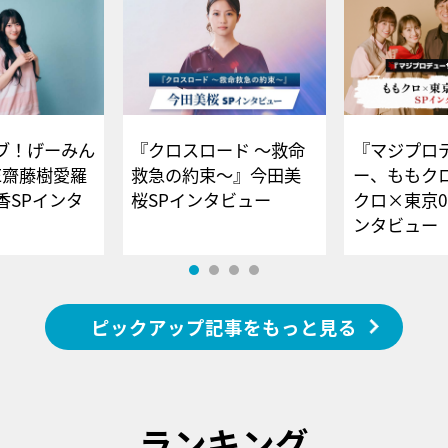
ブ！げーみん
『クロスロード ～救命
『マジプロ
E齋藤樹愛羅
救急の約束～』今田美
ー、ももク
香SPインタ
桜SPインタビュー
クロ×東京0
ンタビュー
ピックアップ記事をもっと見る
ランキング