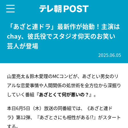
menu
テレ朝POST
「あざと連ドラ」最新作が始動！主演は
chay、彼氏役でスタジオ仰天のお笑い
芸人が登場
2025.06.05
山里亮太＆鈴木愛理のMCコンビが、あざとい男女のリ
アルな恋愛事情や人間関係の処世術を全方位から深掘り
していく番組
『あざとくて何が悪いの？』
。
本日6月5日（木）放送の同番組では、《あざと連ド
ラ》第12弾、『あざとさにも相性がある!?』がスタート
する。