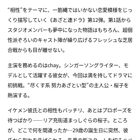
“相性”をテーマに、一筋縄ではいかない恋愛模様をじっ
くり描写していく《あざと連ドラ》第12弾。第1話から
スタジオメンバーも夢中になった物語はもちろん、超個
性派ぞろいのキャスト陣が繰り広げるフレッシュな芝居
合戦からも目が離せない。
主演を務めるのはchay。シンガーソングライター、モ
デルとして活躍する彼女が、今回は満を持してドラマに
初挑戦。“尽くす系 努力あざとい型”の主人公・桜子を
熱演する。
イケメン彼氏との相性もバッチリ、あとはプロポーズを
待つばかり――リア充街道まっしぐらの桜子。ところ
が、どこで何を間違ったか…29歳の誕生日に突然、彼
氏から別れを告げられる。失意の新スタートを切るハメ