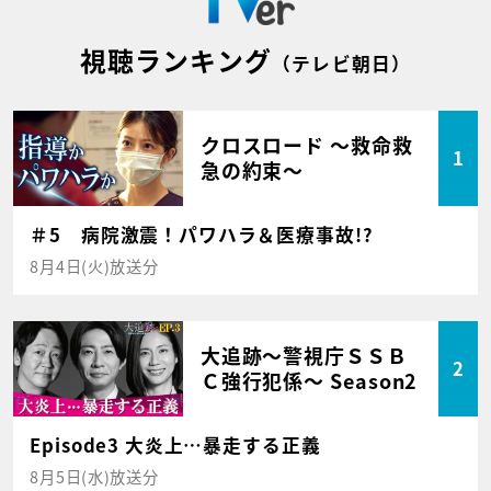
視聴ランキング
（テレビ朝日）
クロスロード ～救命救
1
急の約束～
＃5 病院激震！パワハラ＆医療事故!?
8月4日(火)放送分
大追跡～警視庁ＳＳＢ
2
Ｃ強行犯係～ Season2
Episode3 大炎上…暴走する正義
8月5日(水)放送分