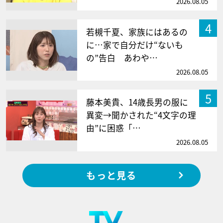
2026.08.05
4
若槻千夏、家族にはあるの
に…家で自分だけ“ないも
の”告白 あわや…
2026.08.05
5
藤本美貴、14歳長男の服に
異変→聞かされた“4文字の理
由”に困惑「…
2026.08.05
もっと見る