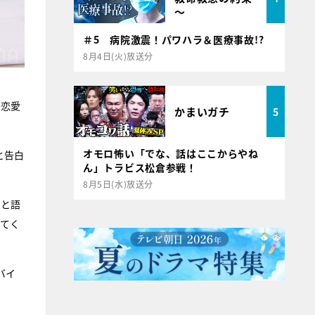
～
＃5 病院激震！パワハラ＆医療事故!?
8月4日(火)放送分
際恋愛
かまいガチ
5
オモロ怖い「でな、話はここからやね
と告白
ん」トラビス松倉参戦！
8月5日(水)放送分
」と語
してく
バイ