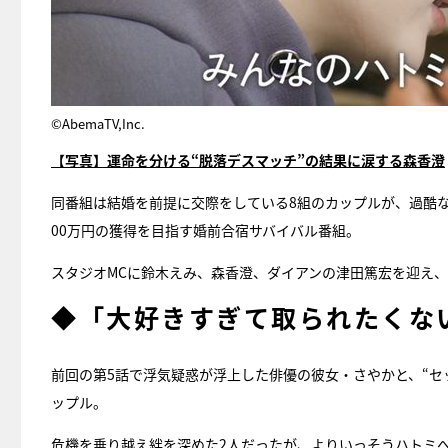
©AbemaTV,Inc.
【写真】運命を分ける“脱落デスマッチ”の結果に涙する森香澄
同番組は結婚を前提に交際をしている8組のカップルが、過酷な
00万円の獲得を目指す婚前合宿サバイバル番組。
スタジオMCに鈴木えみ、森香澄、ダイアンの津田篤宏を迎え
◆「大好きすぎて取られたくな
前回の第5話で浮気疑惑が浮上した俳優の彼女・さやかと、“セ
ップル。
危機を乗り越え絆を深めた2人だったが、よりいっそうハトミ