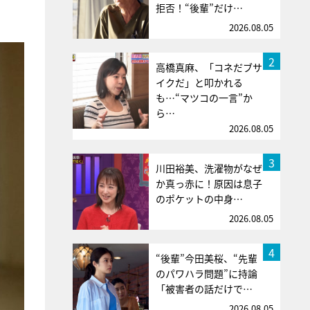
拒否！“後輩”だけ…
2026.08.05
2
高橋真麻、「コネだブサ
イクだ」と叩かれる
も…“マツコの一言”か
ら…
2026.08.05
3
川田裕美、洗濯物がなぜ
か真っ赤に！原因は息子
のポケットの中身…
2026.08.05
4
“後輩”今田美桜、“先輩
のパワハラ問題”に持論
「被害者の話だけで…
2026.08.05