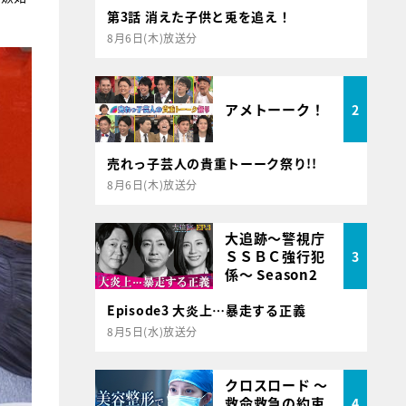
第3話 消えた子供と兎を追え！
8月6日(木)放送分
アメトーーク！
2
売れっ子芸人の貴重トーーク祭り!!
8月6日(木)放送分
大追跡～警視庁
ＳＳＢＣ強行犯
3
係～ Season2
Episode3 大炎上…暴走する正義
8月5日(水)放送分
クロスロード ～
救命救急の約束
4