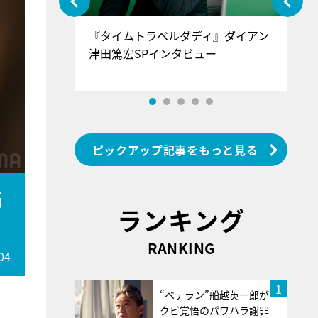
ぐ』＝LOV
『タイムトラベルダディ』ダイアン
『
香SPインタ
津田篤宏SPインタビュー
～
ピックアップ記事をもっと見る
妬
ランキング
RANKING
04
1
“ベテラン”船越英一郎が
クビ覚悟のパワハラ謝罪