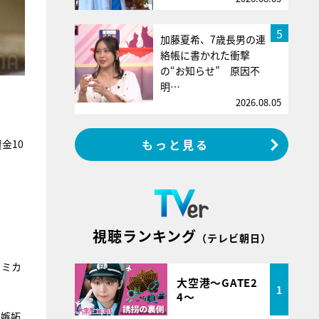
5
加藤夏希、7歳長男の連
絡帳に書かれた衝撃
の“お知らせ” 原因不
明…
2026.08.05
もっと見る
金10
視聴ランキング
（テレビ朝日）
トミカ
大空港～GATE2
1
4～
に嫉妬