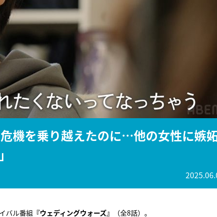
『アイ＝ラブ！げーみん
E齋藤樹愛羅＆佐々木舞
ビュー
と危機を乗り越えたのに…他の女性に嫉
」
2025.06.
バイバル番組
『ウェディングウォーズ』
（全8話）。