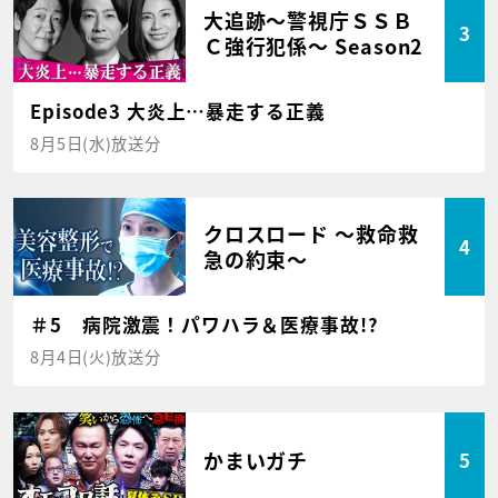
大追跡～警視庁ＳＳＢ
3
Ｃ強行犯係～ Season2
Episode3 大炎上…暴走する正義
8月5日(水)放送分
クロスロード ～救命救
4
急の約束～
＃5 病院激震！パワハラ＆医療事故!?
8月4日(火)放送分
かまいガチ
5