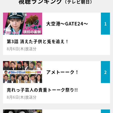
視聴ランキング
（テレビ朝日）
大空港～GATE24～
1
第3話 消えた子供と兎を追え！
8月6日(木)放送分
アメトーーク！
2
売れっ子芸人の貴重トーーク祭り!!
8月6日(木)放送分