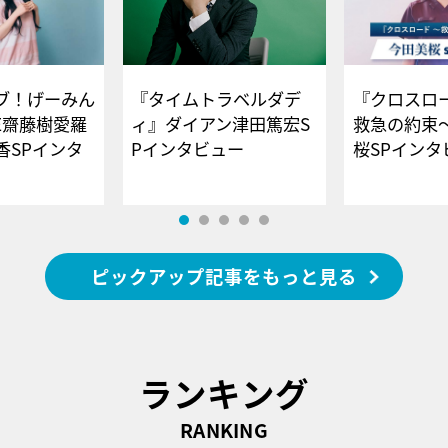
ブ！げーみん
『タイムトラベルダデ
『クロスロー
E齋藤樹愛羅
ィ』ダイアン津田篤宏S
救急の約束
香SPインタ
Pインタビュー
桜SPイ
ピックアップ記事をもっと見る
ランキング
RANKING