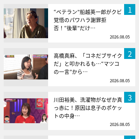
1
“ベテラン”船越英一郎がクビ
覚悟のパワハラ謝罪拒
否！“後輩”だけ…
2026.08.05
2
高橋真麻、「コネだブサイク
だ」と叩かれるも…“マツコ
の一言”から…
2026.08.05
3
川田裕美、洗濯物がなぜか真
っ赤に！原因は息子のポケッ
トの中身…
2026.08.05