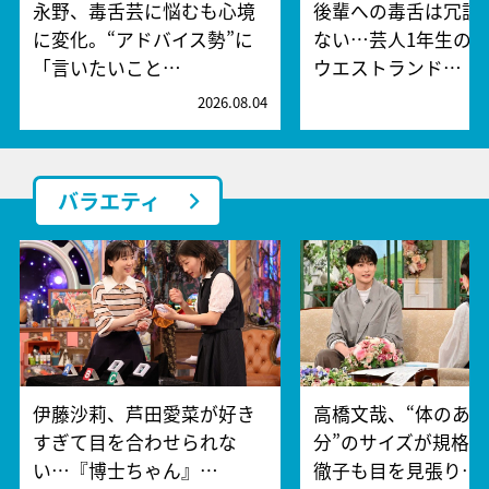
永野、毒舌芸に悩むも心境
後輩への毒舌は冗談
に変化。“アドバイス勢”に
ない…芸人1年生の“
「言いたいこと…
ウエストランド…
2026.08.04
2
バラエティ
伊藤沙莉、芦田愛菜が好き
高橋文哉、“体のあ
すぎて目を合わせられな
分”のサイズが規格
い…『博士ちゃん』…
徹子も目を見張り…