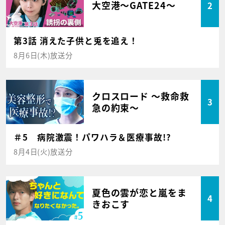
大空港～GATE24～
2
第3話 消えた子供と兎を追え！
8月6日(木)放送分
クロスロード ～救命救
3
急の約束～
＃5 病院激震！パワハラ＆医療事故!?
8月4日(火)放送分
夏色の雲が恋と嵐をま
4
きおこす