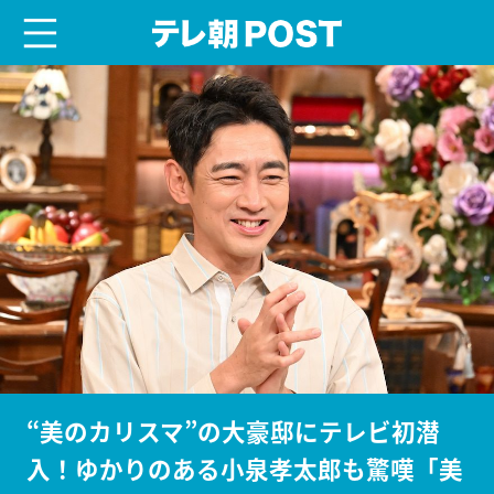
menu
テレ朝POST
“美のカリスマ”の大豪邸にテレビ初潜
入！ゆかりのある小泉孝太郎も驚嘆「美