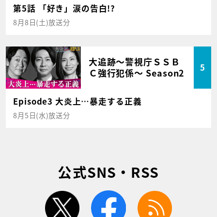
第5話 「好き」涙の告白!?
8月8日(土)放送分
大追跡～警視庁ＳＳＢ
5
Ｃ強行犯係～ Season2
Episode3 大炎上…暴走する正義
8月5日(水)放送分
公式SNS・RSS
twitter
facebook
rss