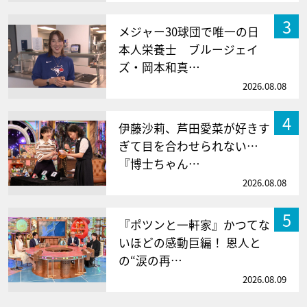
3
メジャー30球団で唯一の日
本人栄養士 ブルージェイ
ズ・岡本和真…
2026.08.08
4
伊藤沙莉、芦田愛菜が好きす
ぎて目を合わせられない…
『博士ちゃん…
2026.08.08
5
『ポツンと一軒家』かつてな
いほどの感動巨編！ 恩人と
の“涙の再…
2026.08.09