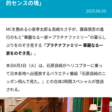
的センスの塊」
2025.06.03
MCを務める小泉孝太郎＆高嶋ちさ子が、藤森慎吾の進
行のもと“華麗なる一家＝プラチナファミリー”の暮らし
ぶりをのぞき見する
『プラチナファミリー 華麗なる一
家をのぞき見』
。
本日6月3日（火）は、石原良純がヘリコプターに乗っ
て日本各地へ出張旅するバラエティ番組『石原良純のニ
ッポン飛んで見た。』との合体2時間スペシャルが放送
される。