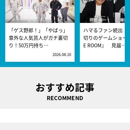
「ゲス野郎！」「やばっ」
ハマるファン続出！
意外な人気芸人がガチ裏切
切りのゲームショー『
り！50万円持ち…
E ROOM』 見届…
2026.08.10
2
おすすめ記事
RECOMMEND