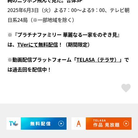
純のニッポン飛んで見た。合体SP
2025年6月3日（火）よる7：00〜よる9：00、テレビ朝
日系24局（※一部地域を除く）
※『プラチナファミリー 華麗なる一家をのぞき見』
は、
TVerにて無料配信
！（期間限定）
※動画配信プラットフォーム「
TELASA（テラサ）
」で
は過去回を配信中！
ス