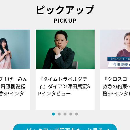
ピックアップ
PICK UP
ブ！げーみん
『タイムトラベルダデ
『クロスロー
E齋藤樹愛羅
ィ』ダイアン津田篤宏S
救急の約束
香SPインタ
Pインタビュー
桜SPイ