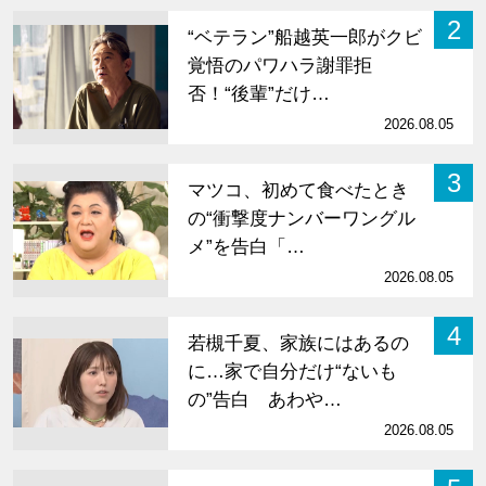
2
“ベテラン”船越英一郎がクビ
覚悟のパワハラ謝罪拒
否！“後輩”だけ…
2026.08.05
3
マツコ、初めて食べたとき
の“衝撃度ナンバーワングル
メ”を告白「…
2026.08.05
4
若槻千夏、家族にはあるの
に…家で自分だけ“ないも
の”告白 あわや…
2026.08.05