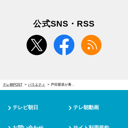
公式SNS・RSS
twitter
facebook
rss
テレ朝POST
バラエティ
芦田愛菜が番組初！海外ロケでサグラダ・ファミリア内部を特別取材！「思ってた3倍大きい」圧巻の構造美に言葉を失う
テレビ朝日
テレ朝動画
お問い合わせ
サイト利用規約