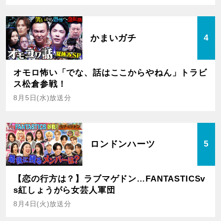
かまいガチ
4
オモロ怖い「でな、話はここからやねん」トラビ
ス松倉参戦！
8月5日(水)放送分
ロンドンハーツ
5
【恋の行方は？】ラブマゲドン…FANTASTICSv
s紅しょうがら女芸人軍団
8月4日(火)放送分