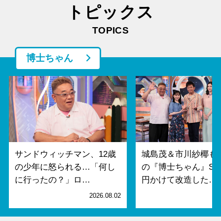
トピックス
TOPICS
博士ちゃん
サンドウィッチマン、12歳
城島茂＆市川紗椰も
の少年に怒られる…「何し
の『博士ちゃん』SP
に行ったの？」ロ…
円かけて改造した…
2026.08.02
2