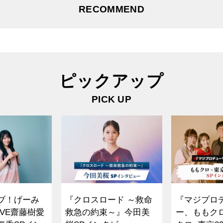
RECOMMEND
ピックアップ
PICK UP
ブ！げーみ
『クロスロード ～救命
『マジプロ
VE齋藤樹愛
救急の約束～』今田美
ー、ももク