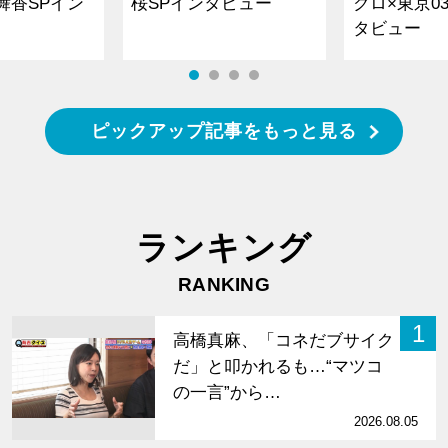
舞香SPイン
桜SPインタビュー
クロ×東京0
タビュー
ピックアップ記事をもっと見る
ランキング
RANKING
1
高橋真麻、「コネだブサイク
だ」と叩かれるも…“マツコ
の一言”から…
2026.08.05