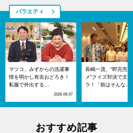
バラエティ
マツコ、みずからの洗濯事
長嶋一茂、“即完売グ
情を明かし有吉おどろき！
メ”クイズ対決で文
私服で外出する…
ラ！「前はそんな…
2026.08.07
2
おすすめ記事