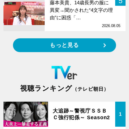
5
藤本美貴、14歳長男の服に
異変→聞かされた“4文字の理
由”に困惑「…
2026.08.05
もっと見る
視聴ランキング
（テレビ朝日）
大追跡～警視庁ＳＳＢ
1
Ｃ強行犯係～ Season2