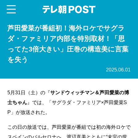
menu
テレ朝POST
芦田愛菜が番組初！海外ロケでサグラ
ダ・ファミリア内部を特別取材！「思
ってた3倍大きい」圧巻の構造美に言葉
を失う
2025.06.01
5月31日（土）の『
サンドウィッチマン＆芦田愛菜の博
士ちゃん
』では、「サグラダ・ファミリア×芦田愛菜S
P」が放送された。
この日の放送では、芦田愛菜が番組では初の海外ロケで
スペインのバルセロナへ。渡辺直美とともに“未完の世