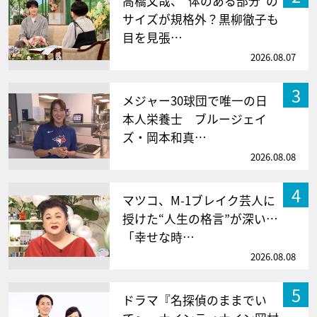
高橋文哉、“体のある部分”の
サイズが規格外？黒柳徹子も
目を見張…
2026.08.07
3
メジャー30球団で唯一の日
本人栄養士 ブルージェイ
ズ・岡本和真…
2026.08.08
4
マツコ、M-1ブレイク芸人に
授けた“人生の格言”が深い…
「幸せな時…
2026.08.08
5
ドラマ『名探偵のままでい