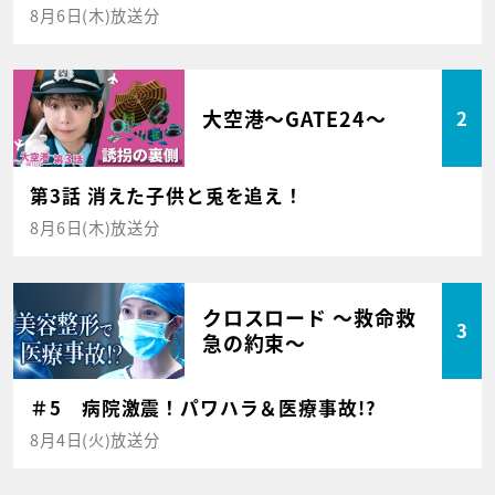
8月6日(木)放送分
大空港～GATE24～
2
第3話 消えた子供と兎を追え！
8月6日(木)放送分
クロスロード ～救命救
3
急の約束～
＃5 病院激震！パワハラ＆医療事故!?
8月4日(火)放送分