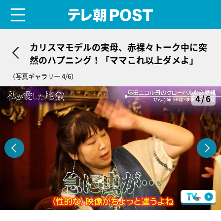
menu
テレ朝POST
カリスマモデルの実母、赤裸々トーク中に突
然のハプニング！「ママこれ以上ダメよ」
（写真ギャラリー 4/6）
4/6