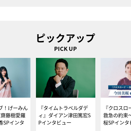
ピックアップ
PICK UP
ブ！げーみん
『タイムトラベルダデ
『クロスロー
E齋藤樹愛羅
ィ』ダイアン津田篤宏S
救急の約束
香SPインタ
Pインタビュー
桜SPイ