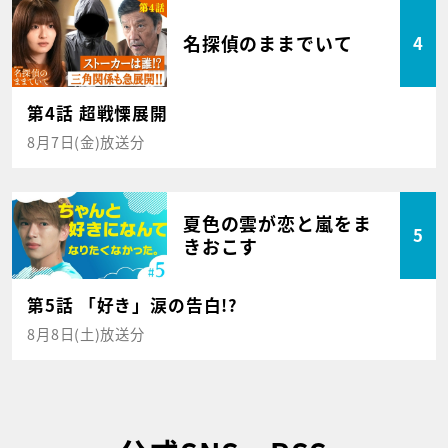
名探偵のままでいて
4
第4話 超戦慄展開
8月7日(金)放送分
夏色の雲が恋と嵐をま
5
きおこす
第5話 「好き」涙の告白!?
8月8日(土)放送分