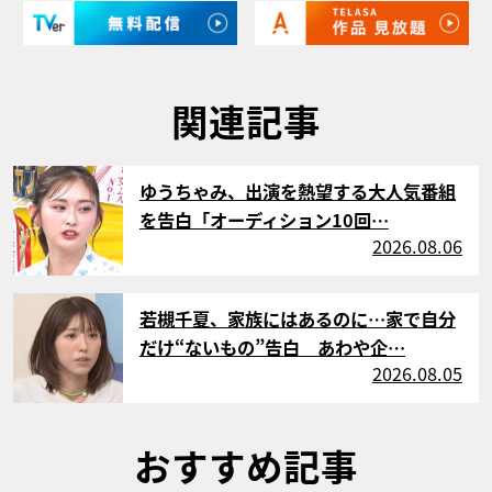
関連記事
サムネイル
ゆうちゃみ、出演を熱望する大人気番組
を告白「オーディション10回…
2026.08.06
サムネイル
若槻千夏、家族にはあるのに…家で自分
だけ“ないもの”告白 あわや企…
2026.08.05
おすすめ記事