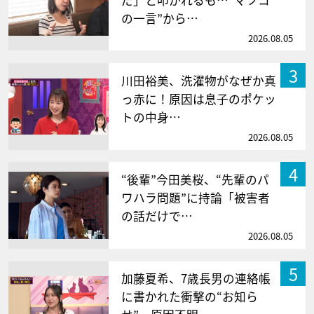
だ」と叩かれるも…“マツコ
の一言”から…
2026.08.05
3
川田裕美、洗濯物がなぜか真
っ赤に！原因は息子のポケッ
トの中身…
2026.08.05
4
“後輩”今田美桜、“先輩のパ
ワハラ問題”に持論「被害者
の話だけで…
2026.08.05
5
加藤夏希、7歳長男の連絡帳
に書かれた衝撃の“お知ら