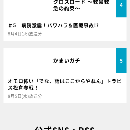
クロスロード ～救命救
4
急の約束～
＃5 病院激震！パワハラ＆医療事故!?
8月4日(火)放送分
かまいガチ
5
オモロ怖い「でな、話はここからやねん」トラビ
ス松倉参戦！
8月5日(水)放送分
公式SNS・RSS