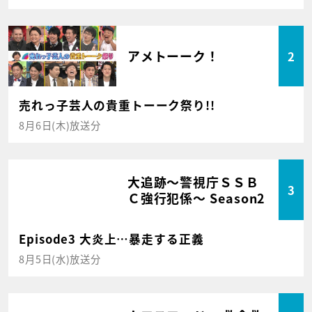
アメトーーク！
2
売れっ子芸人の貴重トーーク祭り!!
8月6日(木)放送分
大追跡～警視庁ＳＳＢ
3
Ｃ強行犯係～ Season2
Episode3 大炎上…暴走する正義
8月5日(水)放送分