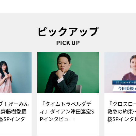
ピックアップ
PICK UP
ブ！げーみん
『タイムトラベルダデ
『クロスロー
E齋藤樹愛羅
ィ』ダイアン津田篤宏S
救急の約束
香SPインタ
Pインタビュー
桜SPイ