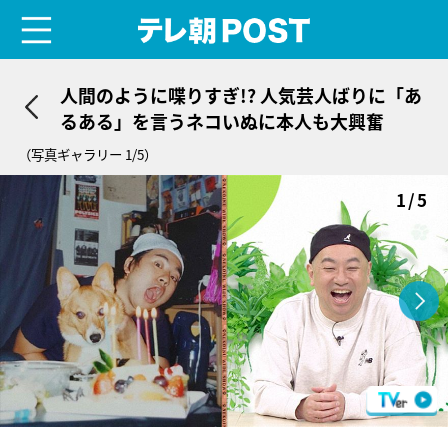
menu
テレ朝POST
人間のように喋りすぎ!? 人気芸人ばりに「あ
るある」を言うネコいぬに本人も大興奮
（写真ギャラリー 1/5）
1/5