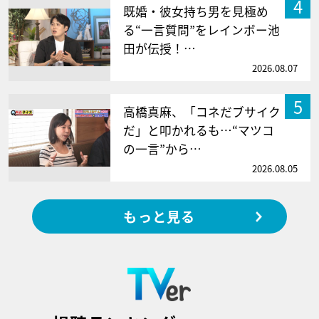
4
既婚・彼女持ち男を見極め
る“一言質問”をレインボー池
田が伝授！…
2026.08.07
5
高橋真麻、「コネだブサイク
だ」と叩かれるも…“マツコ
の一言”から…
2026.08.05
もっと見る