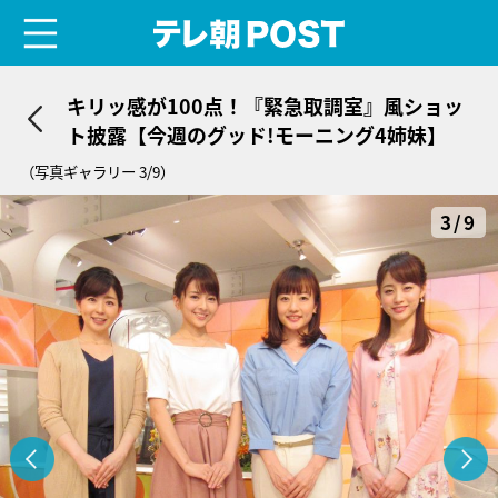
menu
テレ朝POST
キリッ感が100点！『緊急取調室』風ショッ
ト披露【今週のグッド!モーニング4姉妹】
（写真ギャラリー 3/9）
3/9