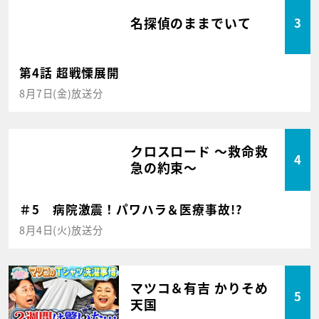
名探偵のままでいて
3
第4話 超戦慄展開
8月7日(金)放送分
クロスロード ～救命救
4
急の約束～
＃5 病院激震！パワハラ＆医療事故!?
8月4日(火)放送分
マツコ＆有吉 かりそめ
5
天国