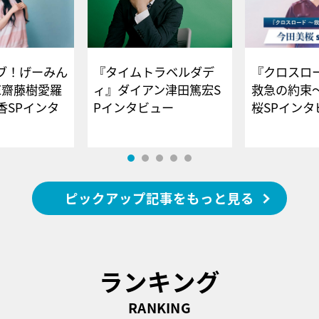
ブ！げーみん
『タイムトラベルダデ
『クロスロー
E齋藤樹愛羅
ィ』ダイアン津田篤宏S
救急の約束
香SPインタ
Pインタビュー
桜SPイ
ピックアップ記事をもっと見る
ランキング
RANKING