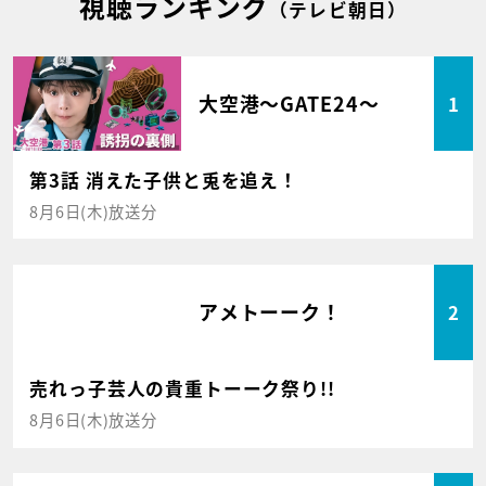
視聴ランキング
（テレビ朝日）
大空港～GATE24～
1
第3話 消えた子供と兎を追え！
8月6日(木)放送分
アメトーーク！
2
売れっ子芸人の貴重トーーク祭り!!
8月6日(木)放送分