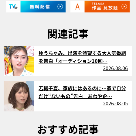
関連記事
サムネイル
ゆうちゃみ、出演を熱望する大人気番組
を告白「オーディション10回…
2026.08.06
サムネイル
若槻千夏、家族にはあるのに…家で自分
だけ“ないもの”告白 あわや企…
2026.08.05
おすすめ記事