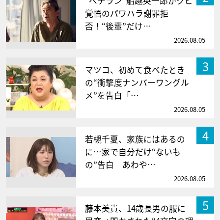
“ベテラン”船越英一郎がクビ
覚悟のパワハラ謝罪拒
否！“後輩”だけ…
2026.08.05
3
マツコ、初めて食べたとき
の“衝撃度ナンバーワングル
メ”を告白「…
2026.08.05
4
若槻千夏、家族にはあるの
に…家で自分だけ“ないも
の”告白 あわや…
2026.08.05
5
藤本美貴、14歳長男の服に