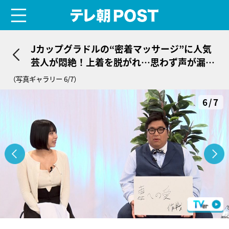
menu
テレ朝POST
Jカップグラドルの“密着マッサージ”に人気
芸人が悶絶！上着を脱がれ…思わず声が漏れ
る事態に
（写真ギャラリー 6/7）
6/7