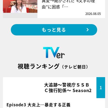
異変→聞かされた“4文字の理
由”に困惑「…
2026.08.05
もっと見る
視聴ランキング
（テレビ朝日）
大追跡～警視庁ＳＳＢ
1
Ｃ強行犯係～ Season2
Episode3 大炎上…暴走する正義