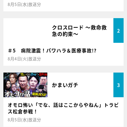
8月5日(水)放送分
クロスロード ～救命救
2
急の約束～
＃5 病院激震！パワハラ＆医療事故!?
8月4日(火)放送分
かまいガチ
3
オモロ怖い「でな、話はここからやねん」トラビ
ス松倉参戦！
8月5日(水)放送分