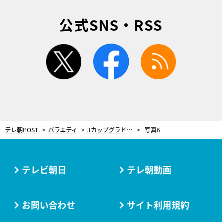
公式SNS・RSS
twitter
facebook
rss
テレ朝POST
バラエティ
Jカップグラドルの“密着マッサージ”に人気芸人が悶絶！上着を脱がれ…思わず声が漏れる事態に
写真6
テレビ朝日
テレ朝動画
お問い合わせ
サイト利用規約