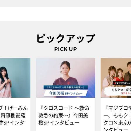
ピックアップ
PICK UP
ブ！げーみん
『クロスロード ～救命
『マジプロ
E齋藤樹愛羅
救急の約束～』今田美
ー、ももク
香SPインタ
桜SPインタビュー
クロ×東京0
ンタビュー