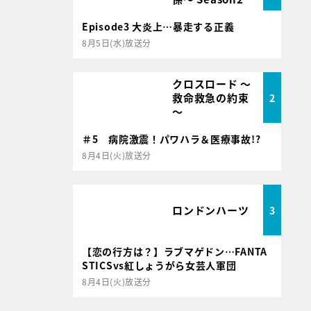
Episode3 大炎上…暴走する正義
8月5日(水)放送分
クロスロード ～
救命救急の約束
2
～
＃5 病院激震！パワハラ＆医療事故!?
8月4日(火)放送分
ロンドンハーツ
3
【恋の行方は？】ラブマゲドン…FANTA
STICSvs紅しょうがら女芸人軍団
8月4日(火)放送分