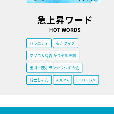
急上昇ワード
HOT WORDS
バラエティ
有吉クイズ
マツコ＆有吉 かりそめ天国
出川一茂ホラン☆フシギの会
博士ちゃん
ABEMA
EIGHT-JAM