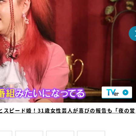
『アイ＝ラブ！げーみん
E齋藤樹愛羅＆佐々木舞
ビュー
とスピード婚！31歳女性芸人が喜びの報告も「夜の営