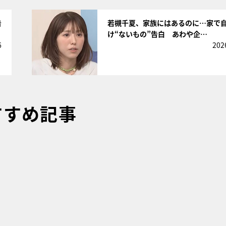
サムネイル
告
若槻千夏、家族にはあるのに…家で
け“ないもの”告白 あわや企…
6
202
すすめ記事