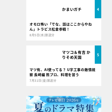
かまいガチ
4
オモロ怖い「でな、話はここからやね
ん」トラビス松倉参戦！
8月5日(水)放送分
マツコ＆有吉 か
5
りそめ天国
マツ有、AI使ってる？ U字工事の敵情視
察 長崎編 熊プロ、料理を習う
7月31日(金)放送分