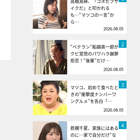
高橋真麻、「コネだブサ
イクだ」と叩かれる
も…“マツコの一言”か
ら…
2026.08.05
2
“ベテラン”船越英一郎が
クビ覚悟のパワハラ謝罪
拒否！“後輩”だけ…
2026.08.05
3
マツコ、初めて食べたと
きの“衝撃度ナンバーワ
ングルメ”を告白「…
2026.08.05
4
若槻千夏、家族にはある
のに…家で自分だけ“な