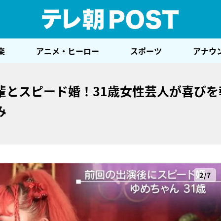
テレ
楽
アニメ・ヒーロー
スポーツ
アナウ
輩とスピード婚！31歳女性芸人が喜びを
み
2/7