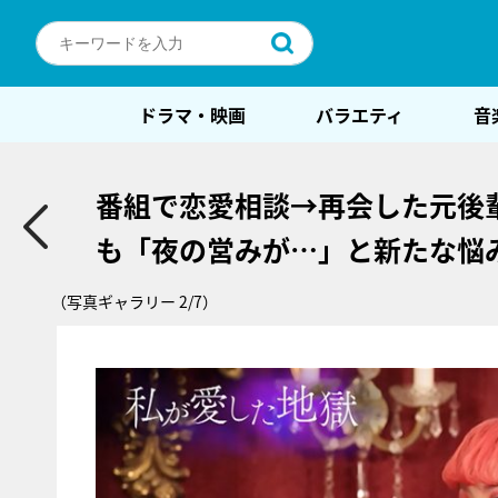
ドラマ・映画
バラエティ
音
番組で恋愛相談→再会した元後
も「夜の営みが…」と新たな悩
（写真ギャラリー 2/7）