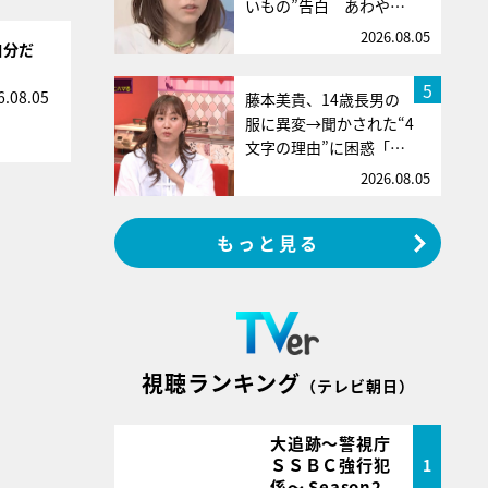
いもの”告白 あわや…
2026.08.05
自分だ
5
6.08.05
藤本美貴、14歳長男の
服に異変→聞かされた“4
文字の理由”に困惑「…
2026.08.05
もっと見る
視聴ランキング
（テレビ朝日）
大追跡～警視庁
ＳＳＢＣ強行犯
1
係～ Season2