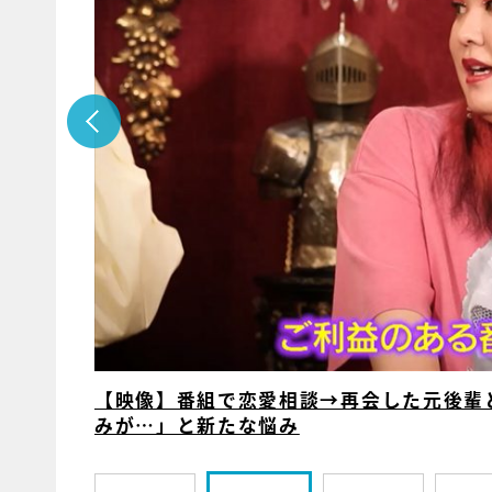
【映像】番組で恋愛相談→再会した元後輩
みが…」と新たな悩み