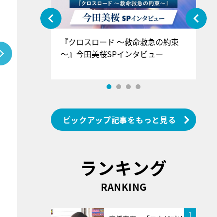
ぐ』＝LOV
『クロスロード ～救命救急の約束
『
香SPインタ
～』今田美桜SPインタビュー
ロ
ン
ピックアップ記事をもっと見る
ランキング
RANKING
1