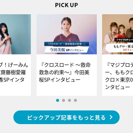
PICK UP
ブ！げーみん
『クロスロード ～救命
『マジプロ
E齋藤樹愛羅
救急の約束～』今田美
ー、ももク
香SPインタ
桜SPインタビュー
クロ×東京0
ンタビュー
ピックアップ記事をもっと見る