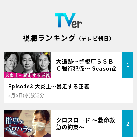
視聴ランキング
（テレビ朝日）
大追跡～警視庁ＳＳＢ
1
Ｃ強行犯係～ Season2
Episode3 大炎上…暴走する正義
8月5日(水)放送分
クロスロード ～救命救
2
急の約束～