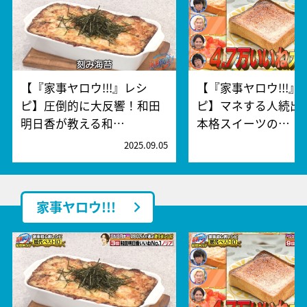
【『家事ヤロウ!!!』レシ
【『家事ヤロウ!!!』
ピ】圧倒的に大反響！和田
ピ】マネする人続出
明日香が教える和…
本格スイーツの…
2025.09.05
2
家事ヤロウ!!!