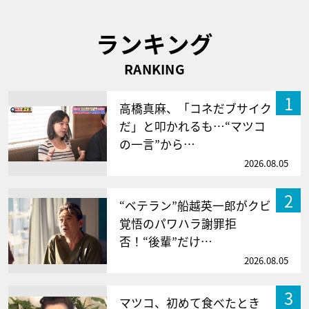
ランキング
RANKING
1
高橋真麻、「コネだブサイク
だ」と叩かれるも…“マツコ
の一言”から…
2026.08.05
2
“ベテラン”船越英一郎がクビ
覚悟のパワハラ謝罪拒
否！“後輩”だけ…
2026.08.05
3
マツコ、初めて食べたとき