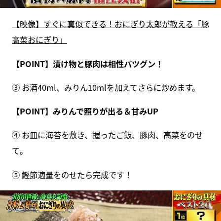
【映像】すぐに真似できる！おにぎり太郎が教える「豚
高菜おにぎり」
【POINT】漬け物と豚肉は相性バツグン！
③ お酒40ml、みりん10mlを加えてさらに炒めます。
【POINT】みりんで照りが出る＆甘みUP
④ お皿に海苔を敷き、握ったご飯、豚肉、高菜をのせ
て。
⑤ 鰹節適量をのせたら完成です！