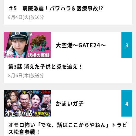
＃5 病院激震！パワハラ＆医療事故!?
8月4日(火)放送分
大空港～GATE24～
3
第3話 消えた子供と兎を追え！
8月6日(木)放送分
かまいガチ
4
オモロ怖い「でな、話はここからやねん」トラビ
ス松倉参戦！