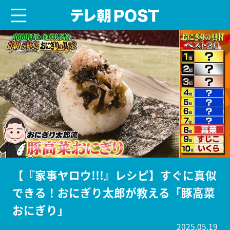
menu
テレ朝POST
【『家事ヤロウ!!!』レシピ】すぐに真似
できる！おにぎり太郎が教える「豚高菜
おにぎり」
2025.05.19