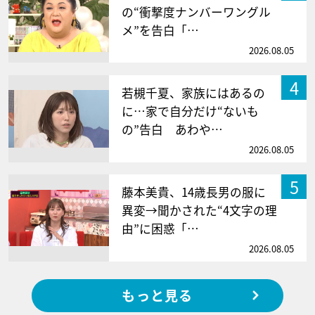
の“衝撃度ナンバーワングル
メ”を告白「…
2026.08.05
4
若槻千夏、家族にはあるの
に…家で自分だけ“ないも
の”告白 あわや…
2026.08.05
5
藤本美貴、14歳長男の服に
異変→聞かされた“4文字の理
由”に困惑「…
2026.08.05
もっと見る