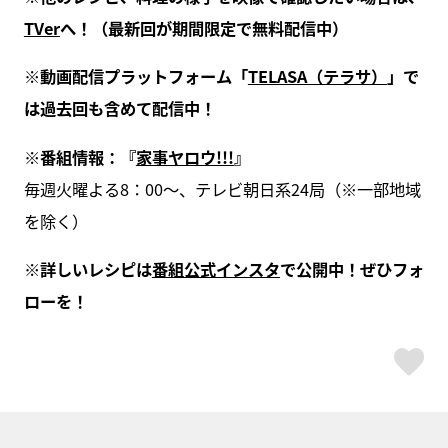
TVer
へ！（最新回が期間限定で無料配信中）
※動画配信プラットフォーム「
TELASA（テラサ）
」で
は過去回も含めて配信中！
※番組情報：『
家事ヤロウ!!!
』
毎週火曜よる8：00～、テレビ朝日系24局（※一部地域
を除く）
※詳しいレシピは
番組公式インスタ
で公開中！ぜひフォ
ローを！
ス