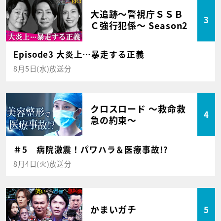
大追跡～警視庁ＳＳＢ
3
Ｃ強行犯係～ Season2
Episode3 大炎上…暴走する正義
8月5日(水)放送分
クロスロード ～救命救
4
急の約束～
＃5 病院激震！パワハラ＆医療事故!?
8月4日(火)放送分
かまいガチ
5