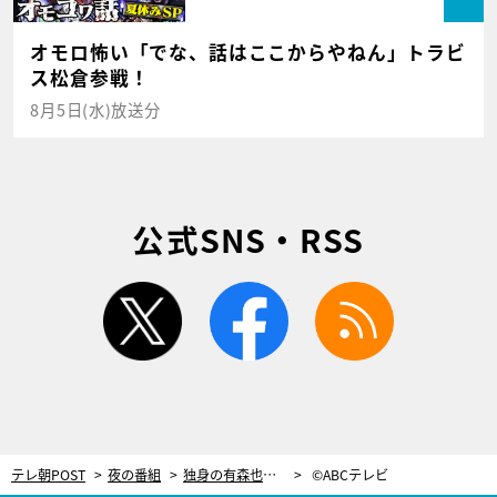
オモロ怖い「でな、話はここからやねん」トラビ
ス松倉参戦！
8月5日(水)放送分
公式SNS・RSS
twitter
facebook
rss
テレ朝POST
夜の番組
独身の有森也実、ペトラ遺跡へ！ド直球質問「なぜ結婚しない？」に答える
©ABCテレビ