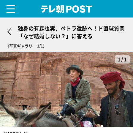
menu
テレ朝POST
独身の有森也実、ペトラ遺跡へ！ド直球質問
「なぜ結婚しない？」に答える
（写真ギャラリー 1/1）
1/1