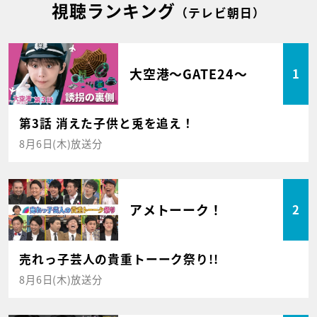
視聴ランキング
（テレビ朝日）
大空港～GATE24～
1
第3話 消えた子供と兎を追え！
8月6日(木)放送分
アメトーーク！
2
売れっ子芸人の貴重トーーク祭り!!
8月6日(木)放送分