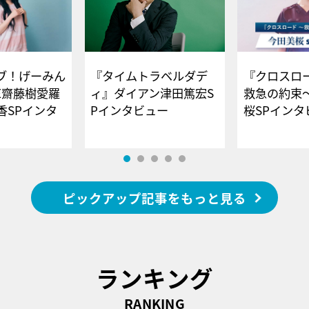
ブ！げーみん
『タイムトラベルダデ
『クロスロー
E齋藤樹愛羅
ィ』ダイアン津田篤宏S
救急の約束
香SPインタ
Pインタビュー
桜SPイ
ピックアップ記事をもっと見る
ランキング
RANKING