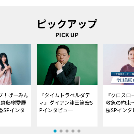
ピックアップ
PICK UP
ブ！げーみん
『タイムトラベルダデ
『クロスロー
E齋藤樹愛羅
ィ』ダイアン津田篤宏S
救急の約束
香SPインタ
Pインタビュー
桜SPイ