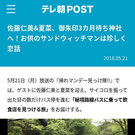
menu
テレ朝POST
佐藤仁美&夏菜、御朱印3カ月待ち神社
へ！お供のサンドウィッチマンは珍しく
恋話
2018.05.21
5月21日（月）放送の『帰れマンデー見っけ隊!!』で
は、ゲストに佐藤仁美と夏菜を迎え、サイコロを振って
出た目の数だけバス停を進む
「秘境路線バスに乗って飲
食店を見つける旅」
をお届けする。