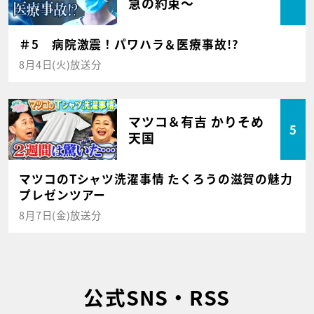
急の約束～
＃5 病院激震！パワハラ＆医療事故!?
8月4日(火)放送分
マツコ＆有吉 かりそめ
5
天国
マツコのTシャツ洗濯事情 たくろうの滋賀の魅力
プレゼンツアー
8月7日(金)放送分
公式SNS・RSS