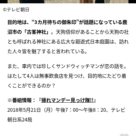
©テレビ朝日
目的地は、“3カ月待ちの御朱印”が話題になっている鹿
沼市の「古峯神社」
。天狗信仰があることから天狗の社
とも呼ばれる神社にある広大な廻遊式日本庭園は、訪れ
た人々皆を魅了すると言われている。
また、車内では珍しくサンドウィッチマンが恋の話を。
はたして4人は無事飲食店を見つけ、目的地にたどり着
くことができるのか？
※番組情報：『
帰れマンデー見っけ隊!!
』
2018年5月21日（月）午後7：00～午後8：20、テレビ
朝日系24局
ス