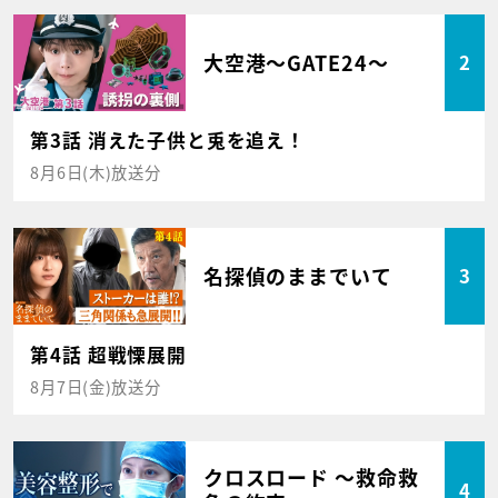
大空港～GATE24～
2
第3話 消えた子供と兎を追え！
8月6日(木)放送分
名探偵のままでいて
3
第4話 超戦慄展開
8月7日(金)放送分
クロスロード ～救命救
4