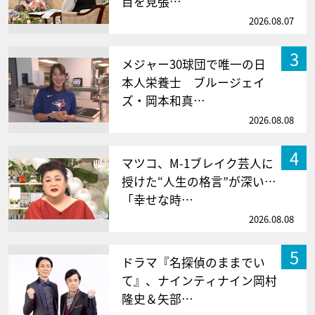
目を見張…
2026.08.07
3
メジャー30球団で唯一の日
本人栄養士 ブルージェイ
ズ・岡本和真…
2026.08.08
4
マツコ、M-1ブレイク芸人に
授けた“人生の格言”が深い…
「幸せな時…
2026.08.08
5
ドラマ『名探偵のままでい
て』、ナインティナイン岡村
隆史＆矢部…