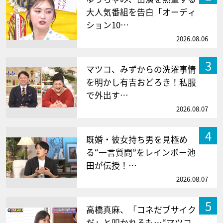
大人気番組を告白「オーディ
ション10…
2026.08.06
3
マツコ、みずからの洗濯事情
を明かし有吉おどろき！私服
で外出す…
2026.08.07
4
既婚・彼女持ち男を見極め
る“一言質問”をレインボー池
田が伝授！…
2026.08.07
5
高橋真麻、「コネだブサイク
だ」と叩かれるも…“マツコ