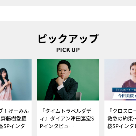
ピックアップ
PICK UP
ブ！げーみん
『タイムトラベルダデ
『クロスロー
E齋藤樹愛羅
ィ』ダイアン津田篤宏S
救急の約束
香SPインタ
Pインタビュー
桜SPイ