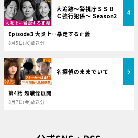
大追跡～警視庁ＳＳＢ
4
Ｃ強行犯係～ Season2
Episode3 大炎上…暴走する正義
8月5日(水)放送分
名探偵のままでいて
5
第4話 超戦慄展開
8月7日(金)放送分