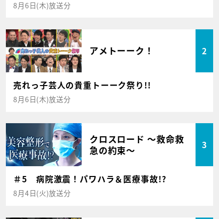
8月6日(木)放送分
アメトーーク！
2
売れっ子芸人の貴重トーーク祭り!!
8月6日(木)放送分
クロスロード ～救命救
3
急の約束～
＃5 病院激震！パワハラ＆医療事故!?
8月4日(火)放送分