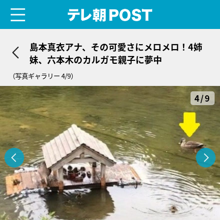
menu
テレ朝POST
島本真衣アナ、その可愛さにメロメロ！4姉
妹、六本木のカルガモ親子に夢中
（写真ギャラリー 4/9）
4/9