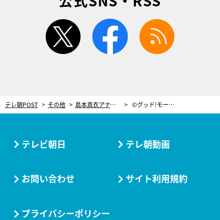
公式SNS・RSS
twitter
facebook
rss
テレ朝POST
その他
島本真衣アナ、その可愛さにメロメロ！4姉妹、六本木のカルガモ親子に夢中
©グッド!モーニング
テレビ朝日
テレ朝動画
お問い合わせ
サイト利用規約
プライバシーポリシー