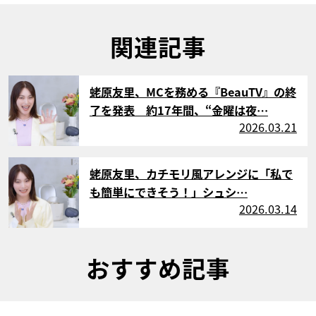
関連記事
サムネイル
蛯原友里、MCを務める『BeauTV』の終
了を発表 約17年間、“金曜は夜…
2026.03.21
サムネイル
蛯原友里、カチモリ風アレンジに「私で
も簡単にできそう！」シュシ…
2026.03.14
おすすめ記事