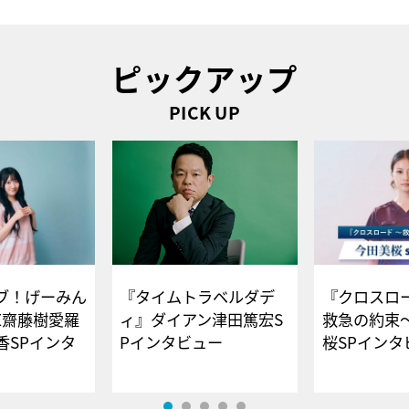
ピックアップ
PICK UP
ブ！げーみん
『タイムトラベルダデ
『クロスロー
E齋藤樹愛羅
ィ』ダイアン津田篤宏S
救急の約束
香SPインタ
Pインタビュー
桜SPイ