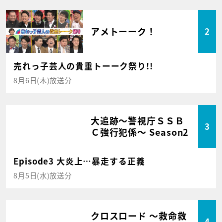
アメトーーク！
2
売れっ子芸人の貴重トーーク祭り!!
8月6日(木)放送分
大追跡～警視庁ＳＳＢ
3
Ｃ強行犯係～ Season2
Episode3 大炎上…暴走する正義
8月5日(水)放送分
クロスロード ～救命救
4