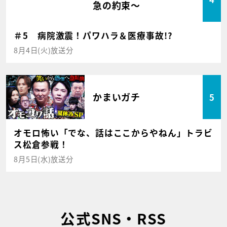
急の約束～
＃5 病院激震！パワハラ＆医療事故!?
8月4日(火)放送分
かまいガチ
5
オモロ怖い「でな、話はここからやねん」トラビ
ス松倉参戦！
8月5日(水)放送分
公式SNS・RSS