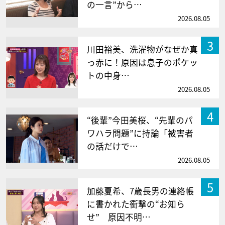
の一言”から…
2026.08.05
3
川田裕美、洗濯物がなぜか真
っ赤に！原因は息子のポケッ
トの中身…
2026.08.05
4
“後輩”今田美桜、“先輩のパ
ワハラ問題”に持論「被害者
の話だけで…
2026.08.05
5
加藤夏希、7歳長男の連絡帳
に書かれた衝撃の“お知ら
せ” 原因不明…