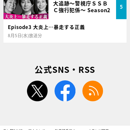
大追跡～警視庁ＳＳＢ
5
Ｃ強行犯係～ Season2
Episode3 大炎上…暴走する正義
8月5日(水)放送分
公式SNS・RSS
twitter
facebook
rss