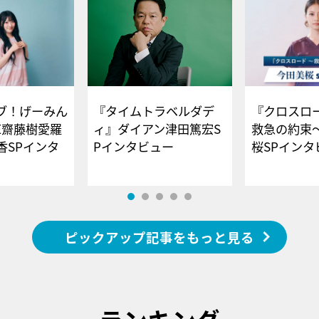
ブ！げーみん
『タイムトラベルダデ
『クロスロー
E齋藤樹愛羅
ィ』ダイアン津田篤宏S
救急の約束
香SPインタ
Pインタビュー
桜SPイ
ピックアップ記事をもっと見る