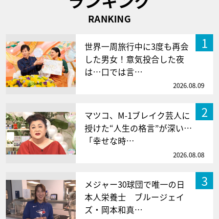
ランキング
RANKING
1
世界一周旅行中に3度も再会
した男女！意気投合した夜
は…口では言…
2026.08.09
2
マツコ、M-1ブレイク芸人に
授けた“人生の格言”が深い…
「幸せな時…
2026.08.08
3
メジャー30球団で唯一の日
本人栄養士 ブルージェイ
ズ・岡本和真…