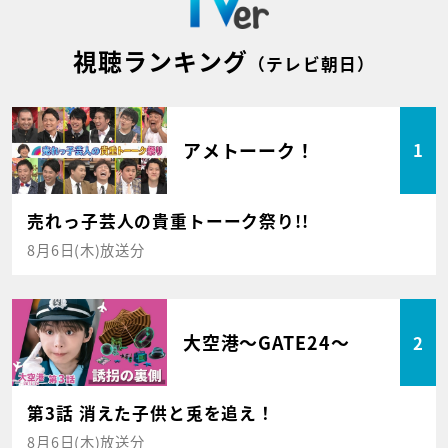
視聴ランキング
（テレビ朝日）
アメトーーク！
1
売れっ子芸人の貴重トーーク祭り!!
8月6日(木)放送分
大空港～GATE24～
2
第3話 消えた子供と兎を追え！
8月6日(木)放送分