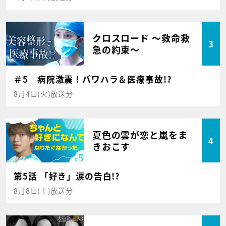
クロスロード ～救命救
3
急の約束～
＃5 病院激震！パワハラ＆医療事故!?
8月4日(火)放送分
夏色の雲が恋と嵐をま
4
きおこす
第5話 「好き」涙の告白!?
8月8日(土)放送分